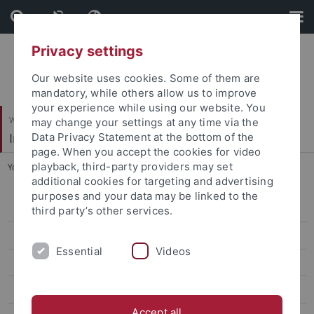
Skip
Skip
to
to
content
footer
Privacy settings
Our website uses cookies. Some of them are
mandatory, while others allow us to improve
your experience while using our website. You
Wirtschafts- und Sozialwissenschaftliche Fakultät
may change your settings at any time via the
Institut für Erziehungswissenschaft
Data Privacy Statement at the bottom of the
page. When you accept the cookies for video
playback, third-party providers may set
You are here:
Startseite
...
Curriculum Vitae
additional cookies for targeting and advertising
purposes and your data may be linked to the
Personal
third party’s other services.
Prof. Dr. Matthias Alke
Essential
Videos
Prof. Dr. Annika Goeze
Prof. Dr. Josef Schrader
Accept all