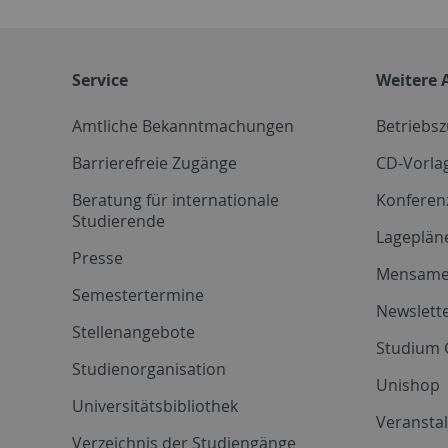
Service
Weitere 
Amtliche Bekanntmachungen
Betriebs
Barrierefreie Zugänge
CD-Vorla
Beratung für internationale
Konferen
Studierende
Lageplän
Presse
Mensam
Semestertermine
Newslette
Stellenangebote
Studium 
Studienorganisation
Unishop
Universitätsbibliothek
Veransta
Verzeichnis der Studiengänge