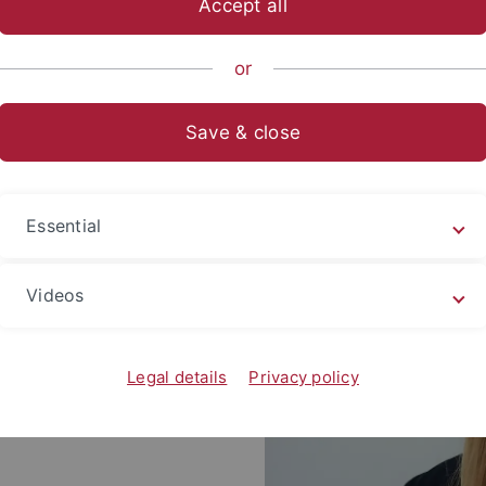
Accept all
ts- und Sozialwissenschaftliche Fakultät
Fächer
Fachbereich 
or
nstitut
Personen
Save & close
m Hector-Institut für
Essential
r Bildungsanalysen Baden-
t sie sich damit, wie die
Videos
ahrgenommen und
se dazu liefern, wie
richtsqualitätsforschung
Legal details
Privacy policy