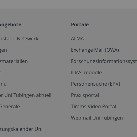
Angebote
Portale
zustand Netzwerk
ALMA
gen
Exchange Mail (OWA)
zmaterialien
Forschungsinformationssyst
e
ILIAS, moodle
enü
Personensuche (EPV)
r Uni Tübingen aktuell
Praxisportal
Generale
Timms Video Portal
Webmail Uni Tübingen
ltungskalender Uni