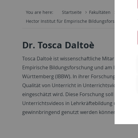
You are here:
Startseite
Fakultäten
Wirtschaf
Hector Institut für Empirische Bildungsforschung
I
Dr. Tosca Daltoè
Tosca Daltoè ist wissenschaftliche Mitarbeiterin a
Empirische Bildungsforschung und am Institut fü
Württemberg (IBBW). In ihrer Forschung beschäftig
Qualität von Unterricht in Unterrichtsvideos w
eingeschätzt wird. Diese Forschung soll Erkenntnis
Unterrichtsvideos in Lehrkräftebildung und Unter
gewinnbringend genutzt werden können.