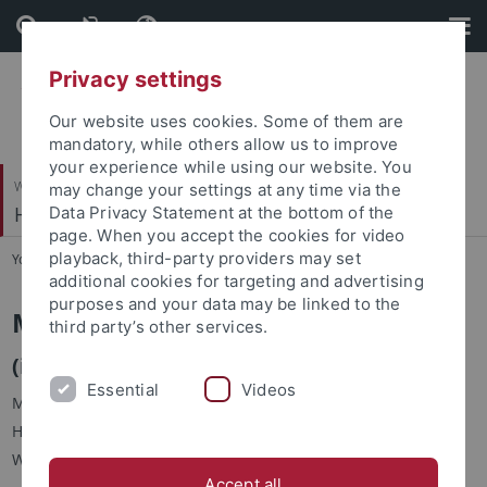
Skip
Skip
to
to
content
footer
Privacy settings
Our website uses cookies. Some of them are
mandatory, while others allow us to improve
your experience while using our website. You
Wirtschafts- und Sozialwissenschaftliche Fakultät
may change your settings at any time via the
Hector-Institut für Empirische Bildungsforschung
Data Privacy Statement at the bottom of the
page. When you accept the cookies for video
playback, third-party providers may set
You are here:
Startseite
...
Personen
additional cookies for targeting and advertising
purposes and your data may be linked to the
Maria Vilella
third party’s other services.
(in Elternzeit)
Essential
Videos
Maria Vilella ist Teil der wissenschaftlichen Begleitung der
Hector Kinderakademien und zuständig für die
Weiterentwicklung der digitalen Angebote.
Accept all