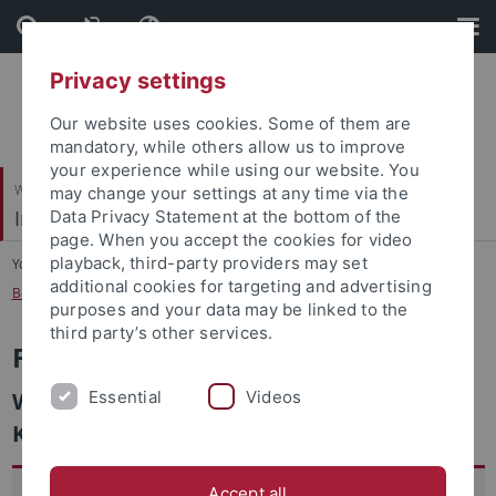
Skip
Skip
to
to
content
footer
Privacy settings
Our website uses cookies. Some of them are
mandatory, while others allow us to improve
your experience while using our website. You
Wirtschafts- und Sozialwissenschaftliche Fakultät
may change your settings at any time via the
Institut für Soziologie
Data Privacy Statement at the bottom of the
page. When you accept the cookies for video
playback, third-party providers may set
You are here:
Startseite
...
additional cookies for targeting and advertising
Berufliche Anerkennung im Kontext der Corona-Pandemie
purposes and your data may be linked to the
third party’s other services.
Forschungsprojekt
Essential
Videos
Wandel beruflicher Anerkennung im
Kontext der Corona-Pandemie
Accept all