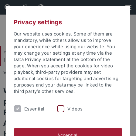
Skip
Skip
to
to
content
footer
Privacy settings
Our website uses cookies. Some of them are
mandatory, while others allow us to improve
your experience while using our website. You
Wirtschafts- und Sozialwissenschaftliche Fakultät
may change your settings at any time via the
Institut für Soziologie
Data Privacy Statement at the bottom of the
page. When you accept the cookies for video
playback, third-party providers may set
You are here:
Startseite
...
2. Basisarbeit und Anerkennung
additional cookies for targeting and advertising
purposes and your data may be linked to the
Welche Berufsgruppen sind von
third party’s other services.
pandemiebedingten finanziellen
Essential
Videos
Risiken und
Anerkennungsveränderungen
besonders betroffen?
Accept all