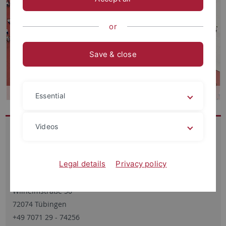
or
Save & close
Essential
Videos
Kontakt
Seminar für
Allgemeine Rhetorik
Legal details
Privacy policy
Prof. Dr. Olaf Kramer
Wilhelmstraße 50
72074 Tübingen
+49 7071 29 - 74256