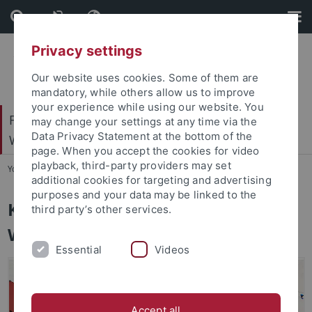
Skip
Skip
to
to
content
footer
Privacy settings
Our website uses cookies. Some of them are
mandatory, while others allow us to improve
your experience while using our website. You
Forschungszentrum für
may change your settings at any time via the
Data Privacy Statement at the bottom of the
Wissenschaftskommunikation (FfW)
page. When you accept the cookies for video
playback, third-party providers may set
You are here:
Startseite
...
Konflikt und Konsens
additional cookies for targeting and advertising
purposes and your data may be linked to the
Konflikt und Konsens in der
third party’s other services.
Wissenschaftskommunikation
Essential
Videos
Accept all