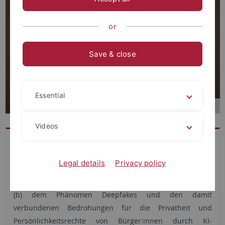
or
Save & close
Essential
Videos
Anna Louban ist seit 2026 wissenschaftliche Mitarbeiterin
am IZEW. In ihrer Forschung beschäftigt sie sich mit zwei
Legal details
Privacy policy
zentralen Themenfeldern: (a) dem ethisch vertretbaren
Einsatz von Künstlicher Intelligenz durch die Polizei sowie
(b) dem Phänomen Deepfakes und den damit
verbundenen Bedrohungen für die Privatheit und
Persönlichkeitsrechte von Bürger:innen durch KI-