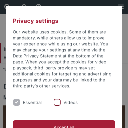
Skip
Skip
to
to
content
footer
Privacy settings
Our website uses cookies. Some of them are
mandatory, while others allow us to improve
your experience while using our website. You
Internationales Zentrum für Ethik in den
may change your settings at any time via the
Data Privacy Statement at the bottom of the
Wissenschaften (IZEW)
page. When you accept the cookies for video
playback, third-party providers may set
You are here:
Startseite
...
Team
additional cookies for targeting and advertising
purposes and your data may be linked to the
Dr. Anna Louban
third party’s other services.
Medienethik, Technikphilosophie & KI
Essential
Videos
Accept all