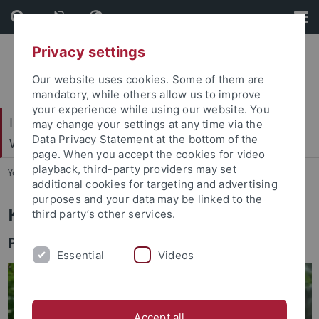
Skip
Skip
to
to
content
footer
Privacy settings
Our website uses cookies. Some of them are
mandatory, while others allow us to improve
your experience while using our website. You
Internationales Zentrum für Ethik in den
may change your settings at any time via the
Data Privacy Statement at the bottom of the
Wissenschaften (IZEW)
page. When you accept the cookies for video
playback, third-party providers may set
You are here:
Startseite
...
Team
additional cookies for targeting and advertising
purposes and your data may be linked to the
Khurshida Tarik
third party’s other services.
Projekt Hiwi
Essential
Videos
Accept all