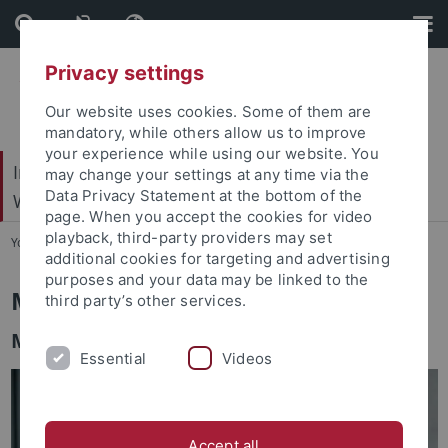
Skip
Skip
to
to
content
footer
Privacy settings
Our website uses cookies. Some of them are
mandatory, while others allow us to improve
your experience while using our website. You
Internationales Zentrum für Ethik in den
may change your settings at any time via the
Data Privacy Statement at the bottom of the
Wissenschaften (IZEW)
page. When you accept the cookies for video
playback, third-party providers may set
You are here:
Startseite
...
Team
additional cookies for targeting and advertising
purposes and your data may be linked to the
Markus Spöhrer
third party’s other services.
Medienethik, Technikphilosophie & KI
Essential
Videos
Accept all