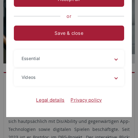
or
Save & close
Essential
Videos
Dr. Markus Spöhrer ist Medienwissenschaftler. 2015
promovierte er mit der Arbeit „Film als epistemisches
Ding: Zur Produktion von HipHop-Kultur und Till
Legal details
Privacy policy
Hastreiters Status YO!“. Zwischen 2015-2022 arbeitete er
als Postdoc im DFG-Forscher*innen-Netzwerk, in dem er
sich hautpsächlich mit Dis/Ability und gegenwärtigen App-
Technologien sowie digitalen Spielen beschäftigte. Seit
2023 ist er Postdoc im DFG-Projekt „Der interaktive Blick: