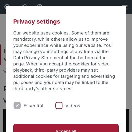
Skip
Skip
to
to
content
footer
Privacy settings
Our website uses cookies. Some of them are
mandatory, while others allow us to improve
your experience while using our website. You
Internationales Zentrum für Ethik in den
may change your settings at any time via the
Data Privacy Statement at the bottom of the
Wissenschaften (IZEW)
page. When you accept the cookies for video
playback, third-party providers may set
You are here:
Startseite
...
Team
additional cookies for targeting and advertising
purposes and your data may be linked to the
Prof. Dr. Dr. Urban Wiesing
third party’s other services.
Vorstandsmitglied des IZEW
Essential
Videos
Accept all