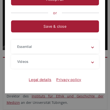
or
Save & close
Essential
Videos
Prof. Dr. Dr. Wiesing studierte Medizin, Philosophie,
Soziologie und Geschichte der Medizin. 1993 erlangt er
mit dem Thema "Kunst oder Wissenschaft? Kon-zeptionen
Legal details
Privacy policy
der Medizin in der Deutschen Romantik" die venia legendi
für Theorie und Geschichte der Medizin. Seit 2002 ist er
Direktor des
Instituts für Ethik und Geschichte der
Medizin
an der Universität Tübingen.