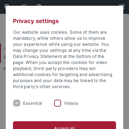
Skip
Skip
to
to
content
footer
Privacy settings
Our website uses cookies. Some of them are
mandatory, while others allow us to improve
your experience while using our website. You
Philosophische Fakultät
may change your settings at any time via the
Institut für die Kulturen des Alten Orients
Data Privacy Statement at the bottom of the
page. When you accept the cookies for video
playback, third-party providers may set
You are here:
Startseite
...
Tagungen
additional cookies for targeting and advertising
purposes and your data may be linked to the
Projekte
third party’s other services.
Spätzeitarchiv
Essential
Videos
Qualifikationsarbeiten
Tagungen
Accept all