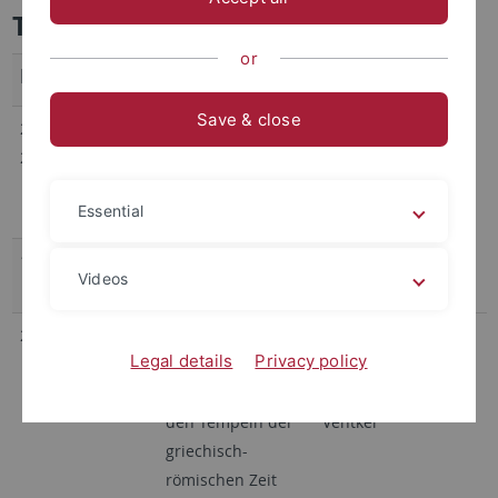
Tagungen
or
Datum
Titel
Organisatoren
Save & close
29. 05.–02. 06.
Graeco-Roman
Dr. Sandra
2007
Fayum – Texts and
Lippert,
Archaeology
Dr. Maren
Essential
Schentuleit
10.–14. 08. 2009
3. Ptolemäische
Prof. Dr. Christian
Videos
Sommerschule
Leitz
29.06.-01.07.2012
Altägyptische
Alexa Rickert,
Legal details
Privacy policy
Enzyklopädien: Die
M.A.,
Soubassements in
Dr. Bettina
den Tempeln der
Ventker
griechisch-
römischen Zeit