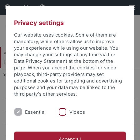
Skip
Skip
to
to
content
footer
Privacy settings
Our website uses cookies. Some of them are
mandatory, while others allow us to improve
your experience while using our website. You
Wirtschafts- und Sozialwissenschaftliche Fakultät
may change your settings at any time via the
Institut für Politikwissenschaft
Data Privacy Statement at the bottom of the
page. When you accept the cookies for video
playback, third-party providers may set
You are here:
Startseite
...
WiP-Papers
additional cookies for targeting and advertising
purposes and your data may be linked to the
Vitrine
third party’s other services.
Journal für Generationengerechtigkeit
Essential
Videos
WiP-Papers
TAPs
Accept all