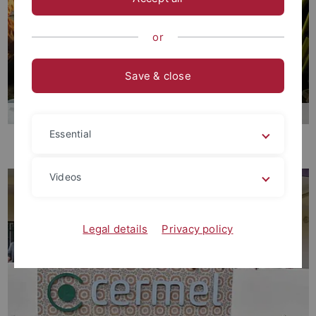
or
Save & close
Essential
Ausgrabungen in der Neandertaler-Höhle Verpillière II in Germolles,
Frankreich
Videos
Legal details
Privacy policy