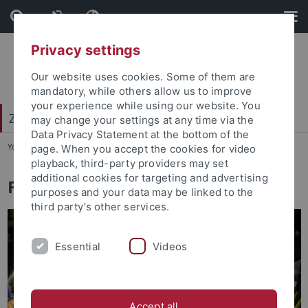
Skip
Skip
to
to
content
footer
Privacy settings
Our website uses cookies. Some of them are
mandatory, while others allow us to improve
your experience while using our website. You
Zentrum für frankophone Welten (ZFW)
may change your settings at any time via the
Data Privacy Statement at the bottom of the
You are here:
Startseite
...
Förderung
page. When you accept the cookies for video
playback, third-party providers may set
additional cookies for targeting and advertising
Förderung
purposes and your data may be linked to the
third party’s other services.
Essential
Videos
Accept all