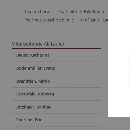
You are here:
Startseite
Fakultäten
Mathemati
Pharmazeutische Chemie
Prof. Dr. S. Laufer
Mit
Hacker
Mitarbeitende AK Laufer
Apotheke
Bauer, Katharina
eMail:
fr
Bodenmüller, Franz
Telefon: (
Brandtjen, Mirko
Cristofalo, Roberta
Ditzinger, Raphael
Eberlein, Eric