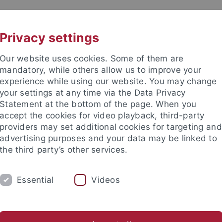
UNI A-Z
KONTAKT
Privacy settings
Our website uses cookies. Some of them are
mandatory, while others allow us to improve your
experience while using our website. You may change
your settings at any time via the Data Privacy
Statement at the bottom of the page. When you
akultät
accept the cookies for video playback, third-party
ie
providers may set additional cookies for targeting and
advertising purposes and your data may be linked to
the third party’s other services.
Essential
Videos
PROF. DR. F. BÖCKLER
PROF. DR. M. LÄM
s / Aktivitäten
Forschungsbereiche
Originalarbeiten
P