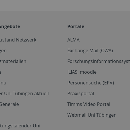
Angebote
Portale
zustand Netzwerk
ALMA
gen
Exchange Mail (OWA)
zmaterialien
Forschungsinformationssyst
e
ILIAS, moodle
enü
Personensuche (EPV)
r Uni Tübingen aktuell
Praxisportal
Generale
Timms Video Portal
Webmail Uni Tübingen
ltungskalender Uni