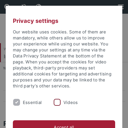
Skip
Skip
to
to
content
footer
Privacy settings
Our website uses cookies. Some of them are
mandatory, while others allow us to improve
your experience while using our website. You
Wirtschafts- und Sozialwissenschaftliche Fakultät
may change your settings at any time via the
Institut für Politikwissenschaft
Data Privacy Statement at the bottom of the
page. When you accept the cookies for video
playback, third-party providers may set
You are here:
Startseite
...
Praxisanteile in der Lehre
additional cookies for targeting and advertising
purposes and your data may be linked to the
Lehrveranstaltungen
third party’s other services.
Lehrforschungsprojekte
Essential
Videos
Praxisanteile in der Lehre
Praxisanteile in der Lehre am
Accept all