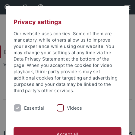
Skip
Skip
to
to
content
footer
Privacy settings
Our website uses cookies. Some of them are
mandatory, while others allow us to improve
your experience while using our website. You
Evangelisch-Theologische Fakultät
may change your settings at any time via the
Data Privacy Statement at the bottom of the
You are here:
Startseite
...
Person
page. When you accept the cookies for video
playback, third-party providers may set
additional cookies for targeting and advertising
Person
purposes and your data may be linked to the
third party’s other services.
Stiftung
Preisträger und Preisträgerinnen
Essential
Videos
Bibliographie
Lebenslauf von Rabbiner Dr. Leopold Lucas
Accept all