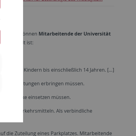
9.05.2020 können
Mitarbeitende der Universität
en erfüllt ist:
ung von Kindern bis einschließlich 14 Jahren. […]
f Dienstleistungen erbringen müssen.
tliche Zwecke einsetzen müssen.
ichen Verkehrsmitteln. Als verbindliche
f die Zuteilung eines Parkplatzes. Mitarbeitende