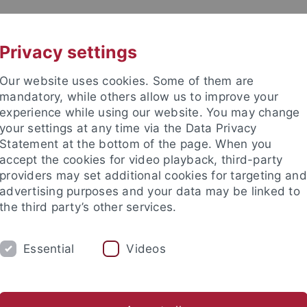
UNI A-Z
KONTAKT
Privacy settings
Our website uses cookies. Some of them are
mandatory, while others allow us to improve your
experience while using our website. You may change
your settings at any time via the Data Privacy
e Fakultät
Statement at the bottom of the page. When you
accept the cookies for video playback, third-party
providers may set additional cookies for targeting and
advertising purposes and your data may be linked to
the third party’s other services.
IUM
FORSCHUNG
LEHRSTÜHLE UND I
Essential
Videos
tung
Bibliothek
Lucas-Preis
Internationales
Gleich
ch-Theologische Fakultät
Fakultät
Gemeinsame Seminarverwa