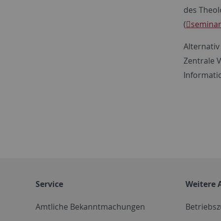
des Theolo
(
seminar
Alternati
Zentrale 
Informati
Service
Weitere 
Amtliche Bekanntmachungen
Betriebs