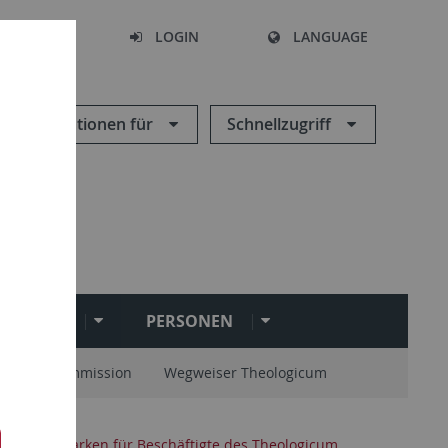
SEARCH
LOGIN
LANGUAGE
Informationen für
Schnellzugriff
NSTITUTE
PERSONEN
stellungskommission
Wegweiser Theologicum
ltung
Parken für Beschäftigte des Theologicum