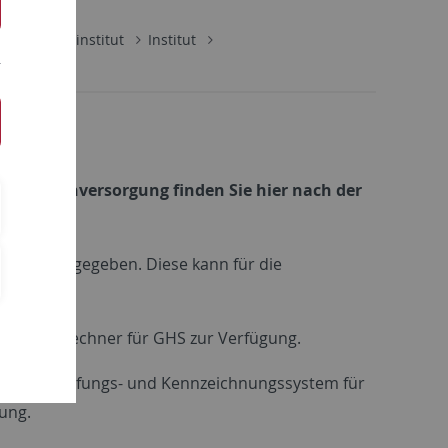
es Zentralinstitut
Institut
emikalienversorgung finden Sie hier nach der
hen
herausgegeben. Diese kann für die
Gemischrechner für GHS zur Verfügung.
neue Einstufungs- und Kennzeichnungssystem für
ung.