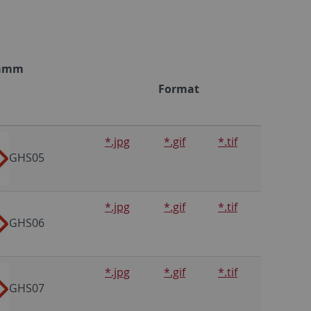
ramm
Format
*.jpg
*.gif
*.tif
GHS05
*.jpg
*.gif
*.tif
GHS06
*.jpg
*.gif
*.tif
GHS07