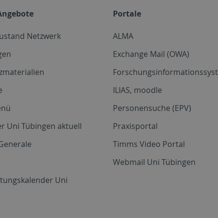
Angebote
Portale
zustand Netzwerk
ALMA
gen
Exchange Mail (OWA)
zmaterialien
Forschungsinformationssyst
e
ILIAS, moodle
enü
Personensuche (EPV)
r Uni Tübingen aktuell
Praxisportal
Generale
Timms Video Portal
Webmail Uni Tübingen
ltungskalender Uni