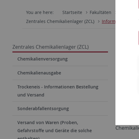
You are here:
Startseite
Fakultäten
Mathemati
Zentrales Chemikalienlager (ZCL)
Informationen zu
Info
Zentrales Chemikalienlager (ZCL)
Eine Umwa
Chemikalienversorgung
Anmeldung
Chemikalienausgabe
Die DGUV
Trockeneis - Informationen Bestellung
Kennzeich
und Versand
Die BG RCI
Sonderabfallentsorgung
Das Umwel
Versand von Waren (Proben,
Chemikali
Gefahrstoffe und Geräte die solche
enthalten)