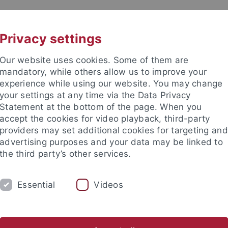
UNI A-Z
KONTAKT
Privacy settings
Our website uses cookies. Some of them are
mandatory, while others allow us to improve your
experience while using our website. You may change
your settings at any time via the Data Privacy
Statement at the bottom of the page. When you
akultät
accept the cookies for video playback, third-party
tut
providers may set additional cookies for targeting and
advertising purposes and your data may be linked to
the third party’s other services.
Essential
Videos
ENANNAHME / VERWALTUNG
WERKSTÄTTEN
tätten
Vorlesungsvorbereitung
Zentrales Chemikalienlager 