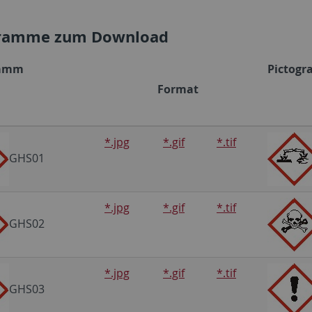
gramme zum Download
ramm
Pictog
Format
*.jpg
*.gif
*.tif
GHS01
*.jpg
*.gif
*.tif
GHS02
*.jpg
*.gif
*.tif
GHS03