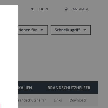
SEARCH
LOGIN
LANGUAGE
Informationen für
Schnellzugriff
CHEMIKALIEN
BRANDSCHUTZHELFER
(ZCL)
Brandschutzhelfer
Links
Download