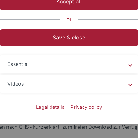
Accept all
sch-Naturwissenschaftliche Fakultät
...
Institute
Chemisch
or
r CLP-Verordnung (GHS)
Save & close
rmationen zur CLP (GHS)
ndlungshilfe zur CLP-Verordnung für die Artikel der Ch
Essential
 mit Ihren ZDV-Login oben rechts auf der Seite.
 hat eine
Vereinfachte Kennzeichnung für Laborstandflasc
Videos
nung ebenfalls herangezogen werden.
 stellt auf
Ihren Seiten
eine Umwandlungshilfe sowie einen 
Legal details
Privacy policy
tbundesamt stellt auf seinen
Seiten
die Publikation "Das 
en nach GHS - kurz erklärt" zum freien Download zur Verfüg