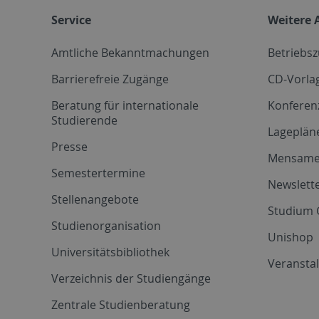
Service
Weitere 
Amtliche Bekanntmachungen
Betriebs
Barrierefreie Zugänge
CD-Vorla
Beratung für internationale
Konferen
Studierende
Lageplän
Presse
Mensam
Semestertermine
Newslette
Stellenangebote
Studium 
Studienorganisation
Unishop
Universitätsbibliothek
Veransta
Verzeichnis der Studiengänge
Zentrale Studienberatung