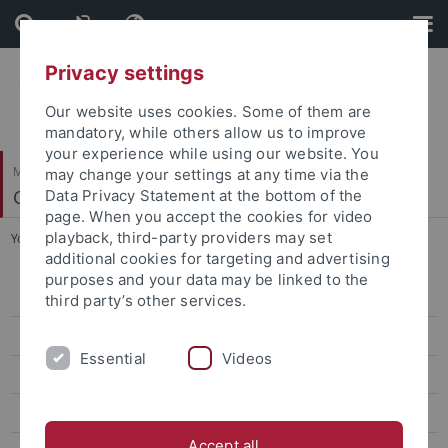
Skip
Skip
to
to
content
footer
Privacy settings
Our website uses cookies. Some of them are
mandatory, while others allow us to improve
your experience while using our website. You
Mathematisch-Naturwissenschaftliche Fakultät
may change your settings at any time via the
Chemisches Zentralinstitut
Data Privacy Statement at the bottom of the
page. When you accept the cookies for video
playback, third-party providers may set
You are here:
Startseite
...
Sonderabfallentsorgung
additional cookies for targeting and advertising
purposes and your data may be linked to the
Chemikalienversorgung
third party’s other services.
Chemikalienausgabe
Essential
Videos
Trockeneis - Informationen Bestellung und Versand
Sonderabfallentsorgung
Accept all