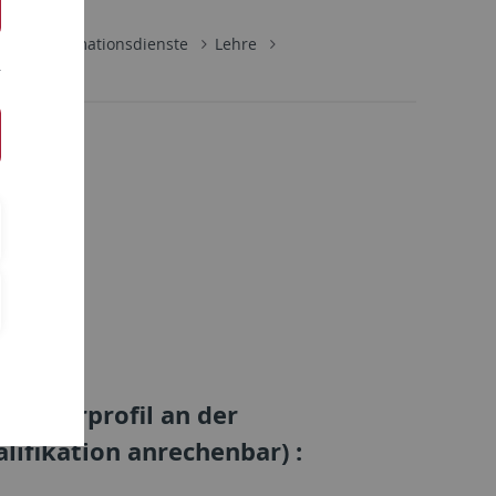
ik
Informationsdienste
Lehre
 Masterprofil an der
lifikation anrechenbar) :