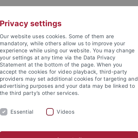
UNI A-Z
KONTAKT
Privacy settings
Our website uses cookies. Some of them are
mandatory, while others allow us to improve your
experience while using our website. You may change
your settings at any time via the Data Privacy
Statement at the bottom of the page. When you
akultät
accept the cookies for video playback, third-party
ionsdienste
providers may set additional cookies for targeting and
advertising purposes and your data may be linked to
the third party’s other services.
Essential
Videos
HUNG
LEHRE
PUBLIKATIONEN
ommersemester 2025
Wintersemester 2024/25
Sommersem