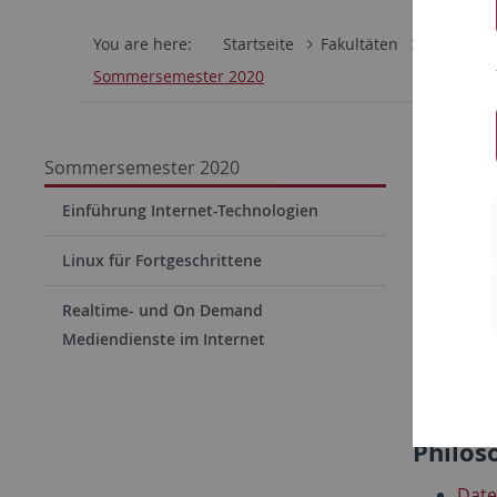
You are here:
Startseite
Fakultäten
Mathemati
Sommersemester 2020
Lehra
Sommersemester 2020
Lehran
Einführung Internet-Technologien
Einf
Linux für Fortgeschrittene
Linu
Realtime- und On Demand
Real
Mediendienste im Internet
Fort
Lehran
Philos
Date