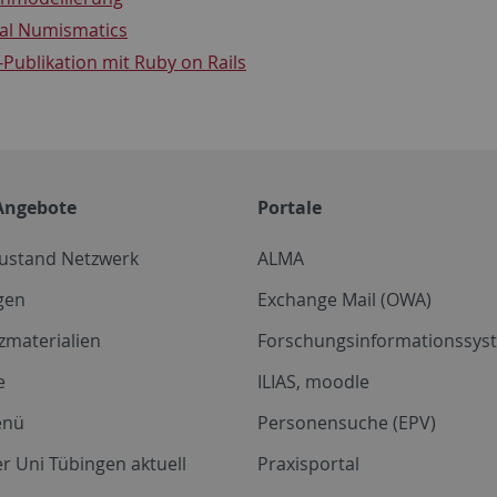
tal Numismatics
Publikation mit Ruby on Rails
Angebote
Portale
zustand Netzwerk
ALMA
gen
Exchange Mail (OWA)
zmaterialien
Forschungsinformationssyst
e
ILIAS, moodle
enü
Personensuche (EPV)
r Uni Tübingen aktuell
Praxisportal