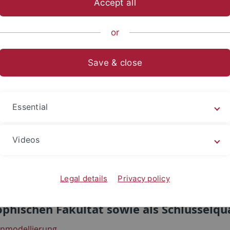
Accept all
sch-Naturwissenschaftliche Fakultät
Fachbereiche
Informat
or
Save & close
ngebot im Sommersemester 2020
gebot am Fachbereich Informatik
Essential
ührung Internet-Technologien
x für Fortgeschrittene
Videos
time- und On Demand Mediendienste im Internet
geschrittene Webentwicklung
Legal details
Privacy policy
gebot im Bereich Digital Humanities (als
ophischen Fakultät sowie als Schlüsselqua
nmodellierung