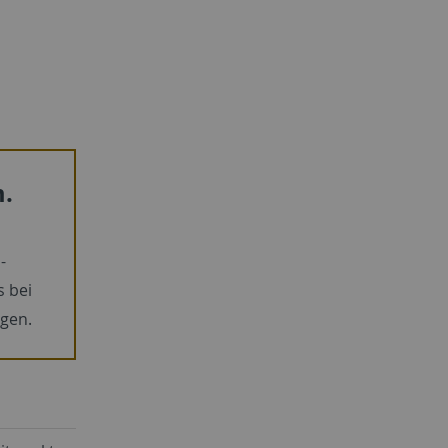
m.
-
s bei
gen.