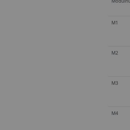
Moduln
M1
M2
M3
M4