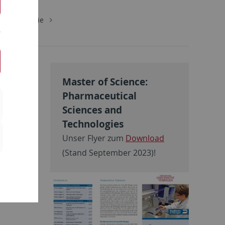
ie/Biochemie
Master of Science:
Pharmaceutical
Sciences and
l
Technologies
Unser Flyer zum
Download
(Stand September 2023)!