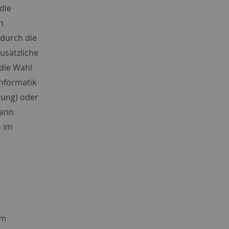
die
h
 durch die
zusätzliche
die Wahl
Informatik
klung) oder
kann
n im
em