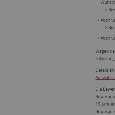
Wunsch 
Bew
Absolve
Ber
Absolv
Wegen der
zulassung
Details fi
Auswahlsa
Die Bewer
Bewerbung
15. Janua
Bewerbers