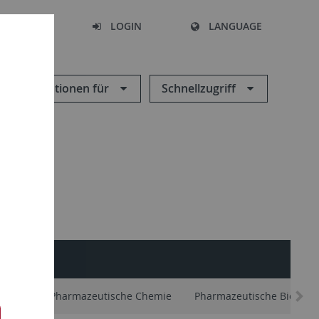
SEARCH
LOGIN
LANGUAGE
Informationen für
Schnellzugriff
ker/in
Pharmazeutische Chemie
Pharmazeutische Biologie