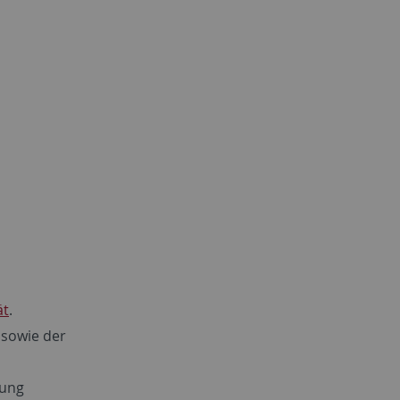
ät
.
 sowie der
sung