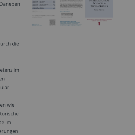
. Daneben
urch die
petenz im
hen
ular
en wie
torische
se im
derungen