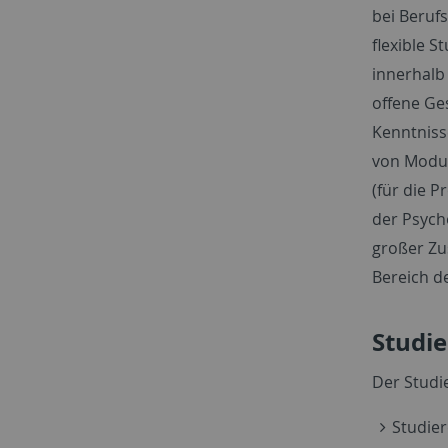
bei Berufs
flexible S
innerhalb
offene Ges
Kenntniss
von Modul
(für die P
der Psych
großer Zu
Bereich d
Studi
Der Studi
Studie