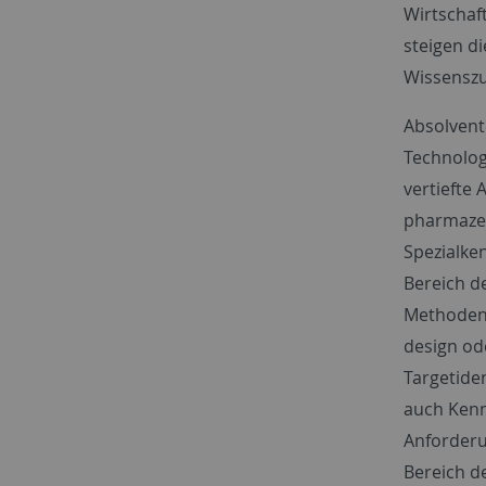
Wirtschaf
steigen d
Wissenszu
Absolvent
Technolog
vertiefte
pharmazeu
Spezialke
Bereich d
Methoden 
design od
Targetide
auch Kenn
Anforderu
Bereich d