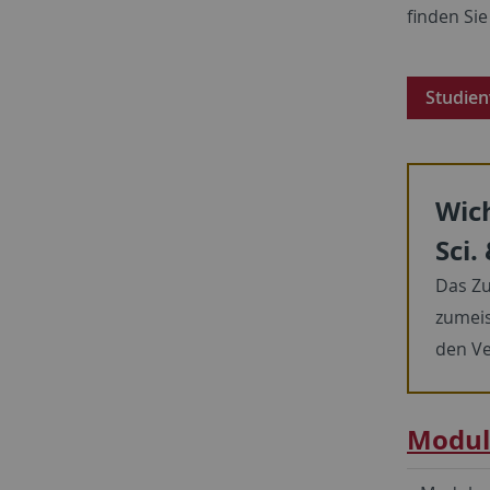
finden Sie
Studien
Wic
Sci.
Das Z
zumeis
den Ve
Module