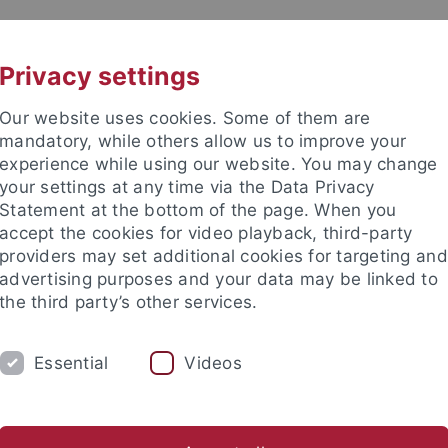
UNI A-Z
KONTAKT
Privacy settings
Our website uses cookies. Some of them are
mandatory, while others allow us to improve your
experience while using our website. You may change
your settings at any time via the Data Privacy
Statement at the bottom of the page. When you
akultät
accept the cookies for video playback, third-party
 und Biochemie
providers may set additional cookies for targeting and
advertising purposes and your data may be linked to
the third party’s other services.
Essential
Videos
NSTITUT)
BIOCHEMIE
Master Pharmaceutical Sciences and Technologies
Fachapothe