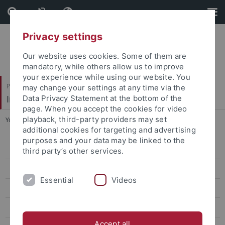
Skip
Skip
to
to
content
footer
Privacy settings
Our website uses cookies. Some of them are
mandatory, while others allow us to improve
your experience while using our website. You
Philosophische Fakultät
may change your settings at any time via the
Institut für die Kulturen des Alten Orients
Data Privacy Statement at the bottom of the
page. When you accept the cookies for video
playback, third-party providers may set
You are here:
Startseite
...
Neues aus dem Grab des Ibi (TT36)
additional cookies for targeting and advertising
purposes and your data may be linked to the
Projekte
third party’s other services.
Qarâra
Essential
Videos
Neues aus dem Grab des Ibi (TT36)
Die Stiersärge von Tell Abû-Yâsîn
Accept all