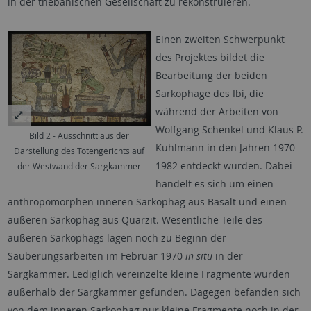
in der thebanischen Gesellschaft zu rekonstruieren.
Einen zweiten Schwerpunkt
des Projektes bildet die
Bearbeitung der beiden
Sarkophage des Ibi, die
während der Arbeiten von
Wolfgang Schenkel und Klaus P.
Bild 2 - Ausschnitt aus der
Kuhlmann in den Jahren 1970–
Darstellung des Totengerichts auf
1982 entdeckt wurden. Dabei
der Westwand der Sargkammer
handelt es sich um einen
anthropomorphen inneren Sarkophag aus Basalt und einen
äußeren Sarkophag aus Quarzit. Wesentliche Teile des
äußeren Sarkophags lagen noch zu Beginn der
Säuberungsarbeiten im Februar 1970
in situ
in der
Sargkammer. Lediglich vereinzelte kleine Fragmente wurden
außerhalb der Sargkammer gefunden. Dagegen befanden sich
von dem inneren Sarkophag nur kleine Fragmente noch in der