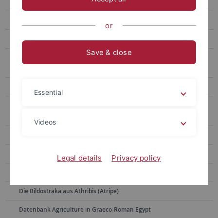
Šarûna
Athribis-Projekt (DFG)
or
Der Tempel von Esna
Save & close
Mehrdimensionale Philologie im Pronaos von Esna in Oberägypten
(Reinhart Koselleck-Projekt, DFG)
Grabanlage des Monthemhet
Essential
Anthropoide Sarkophage der griechisch-römischen Zeit im
Ägyptischen Museum von Kairo
Videos
Die Särge des Imeni und der Geheset aus Dra' Abu el-Naga
Das Alexandersanktuar
Legal details
Privacy policy
Saqqara Saite Tombs Project
Die Bildostraka aus Athribis (Atripe)
Datenbank Agriculture in Graeco-Roman Egypt