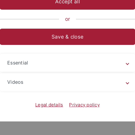
Accept all
ische Fakultät
...
Abteilungen
Neuere deutsche Literatur
or
Save & close
haftliche Hilfskräfte
Essential
atur- und Kulturtheorie')
Videos
Legal details
Privacy policy