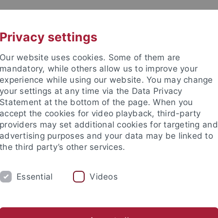
UNI A-Z
KONTAKT
Privacy settings
Our website uses cookies. Some of them are
mandatory, while others allow us to improve your
experience while using our website. You may change
your settings at any time via the Data Privacy
Statement at the bottom of the page. When you
accept the cookies for video playback, third-party
rg Braungart
providers may set additional cookies for targeting and
advertising purposes and your data may be linked to
the third party’s other services.
Essential
Videos
ATIONALES
SERVICE/DOWNLOADS
Sabine Gruber
Madeline Gellhaus M.A.
Sarah Gaudlitz