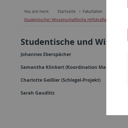
You are here:
Startseite
Fakultäten
Philosoph
Studentische/ Wissenschaftliche Hilfskräfte
Studentische und Wissensc
Johannes Eberspächer
Samantha Klinkert (Koordination Master 'Liter
Charlotte Geißler (Schlegel-Projekt)
Sarah Gaudlitz