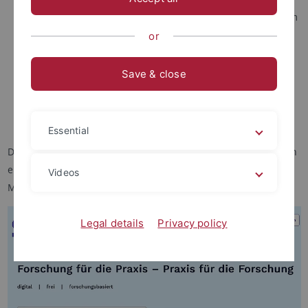
Kompaktberichte mit aktuellen Forschungsbefunden zum
Lehren mit und über Technologien
or
Digital-gestützte Unterrichtskonzepte aus verschiedenen
Fächern
Save & close
Erklärvideos
Fortbildungsangebote zu digitalisierungsbezogenen
Themen
Essential
Die Materialien sind frei zugänglich und sollen dazu beitragen
einen forschungsbasierten Unterricht mit und über digitale
Videos
Medien zu erklären, zu ermöglichen und zu exemplifizieren.
Legal details
Privacy policy