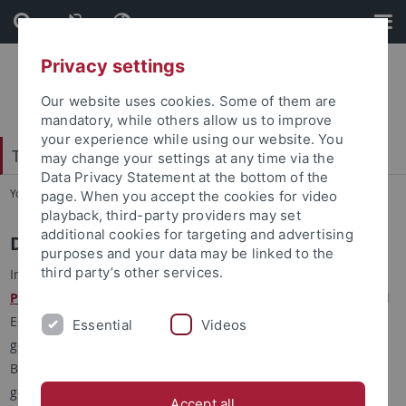
Skip
Skip
to
to
content
footer
Privacy settings
Our website uses cookies. Some of them are
mandatory, while others allow us to improve
your experience while using our website. You
Tübingen Center for Digital Education
may change your settings at any time via the
Data Privacy Statement at the bottom of the
You are here:
Startseite
...
Duo-Website
page. When you accept the cookies for video
playback, third-party providers may set
additional cookies for targeting and advertising
Duo-Website – digital und offen
purposes and your data may be linked to the
third party’s other services.
Im Rahmen des lernen:digital Projekts haben wir das
Online-
Portal duo (digital und offen)
des Tübingen Center for Digital
Education entwickelt. Auf dem Portal werden wissenschaftlich
Essential
Videos
geprüfte und praxiserprobte Materialien für die
Bildungsgemeinschaft und Lehrkräftebildung zur Verfügung
gestellt:
Accept all