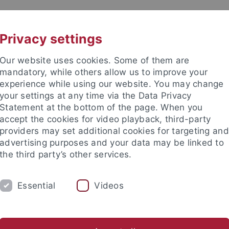
UNI A-Z
KONTAKT
Privacy settings
Our website uses cookies. Some of them are
mandatory, while others allow us to improve your
experience while using our website. You may change
your settings at any time via the Data Privacy
ital Education
Statement at the bottom of the page. When you
accept the cookies for video playback, third-party
providers may set additional cookies for targeting and
advertising purposes and your data may be linked to
the third party’s other services.
TRANSFER
STUDIUM
AKTUEL
Essential
Videos
alien
Verbund Schulkooperationen
Social Media
nd Institute
Tübingen Center for Digital Education
Transfer