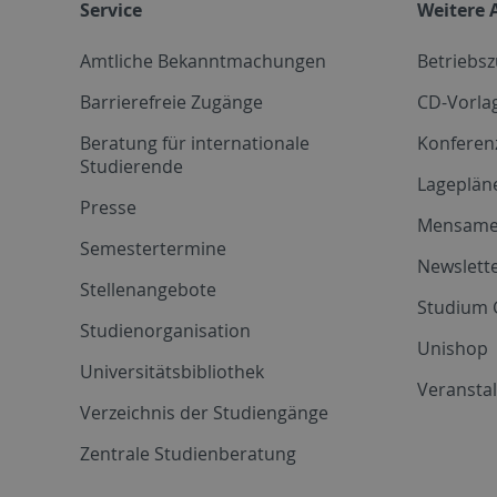
Service
Weitere 
Amtliche Bekanntmachungen
Betriebs
Barrierefreie Zugänge
CD-Vorla
Beratung für internationale
Konferen
Studierende
Lageplän
Presse
Mensam
Semestertermine
Newslette
Stellenangebote
Studium 
Studienorganisation
Unishop
Universitätsbibliothek
Veransta
Verzeichnis der Studiengänge
Zentrale Studienberatung