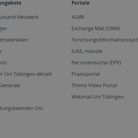
Angebote
Portale
zustand Netzwerk
ALMA
gen
Exchange Mail (OWA)
zmaterialien
Forschungsinformationssyst
e
ILIAS, moodle
enü
Personensuche (EPV)
r Uni Tübingen aktuell
Praxisportal
Generale
Timms Video Portal
Webmail Uni Tübingen
ltungskalender Uni