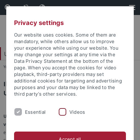
Skip
Skip
to
to
content
footer
Privacy settings
Our website uses cookies. Some of them are
mandatory, while others allow us to improve
your experience while using our website. You
Universitätsbund e. V.
may change your settings at any time via the
Data Privacy Statement at the bottom of the
You are here:
Startseite
...
Download Logo
page. When you accept the cookies for video
playback, third-party providers may set
additional cookies for targeting and advertising
Ihr Förderprojekt unterstützt durch den
purposes and your data may be linked to the
Universitätsbund
third party’s other services.
Essential
Videos
Untenstehend finden Sie das Logo des Universitätsbunds in
verschiedenen Dateiformaten.
Platzieren Sie unser Logo
entsprechend, um Ihr Publikum, Ihre Follower, Ihre
Accept all