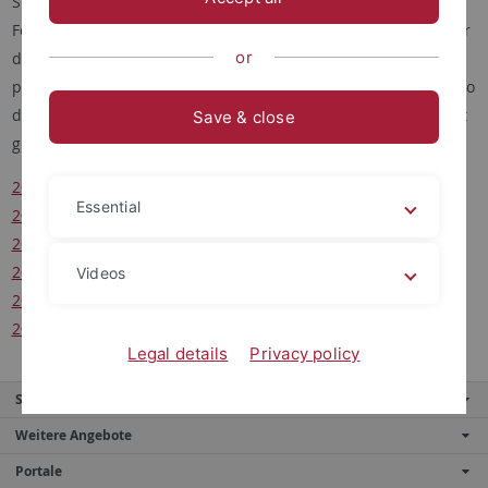
Studierenden und Gäste oder Ihre Leseschaft auf die
Förderung des Universitätsbunds aufmerksam zu machen. Für
or
den Universitätsbund als gemeinnützigen Verein, der sich
primär über Spenden trägt, ist Sichtbarkeit essentiell. Das Logo
darf nicht verändert, der Hintergrund darf jedoch transparent
Save & close
gemacht werden.
2022_Logo_Unibund_schwarz.eps
Essential
2022_Logo_Unibund_schwarz.jpg
2022_Logo_Unibund_schwarz.pdf
2022_Logo_Unibund_schwarz.psd
Videos
2022_Logo_Unibund_schwarz.svg
2022_Logo_Unibund_weiße Schrift.jpg
Legal details
Privacy policy
Service
Weitere Angebote
Portale