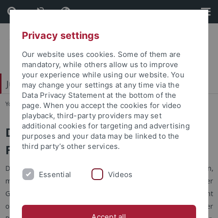
Skip
Skip
to
to
content
footer
Privacy settings
Our website uses cookies. Some of them are
mandatory, while others allow us to improve
your experience while using our website. You
Juristische Fakultät
may change your settings at any time via the
Data Privacy Statement at the bottom of the
You are here:
Startseite
...
Geschichte
page. When you accept the cookies for video
playback, third-party providers may set
additional cookies for targeting and advertising
Die Geschichte der Juristischen
purposes and your data may be linked to the
Fakultät der Eberhardina Carolina
third party’s other services.
Die Juristische Fakultät ist neben der theologischen,
Essential
Videos
medizinischen und der Artistenfakultät eine der vier
Gründungsfakultäten der Tübinger
Eberhardina
und besteht
ohne Unterbrechung seit dem 1. Oktober 1477. Der
Accept all