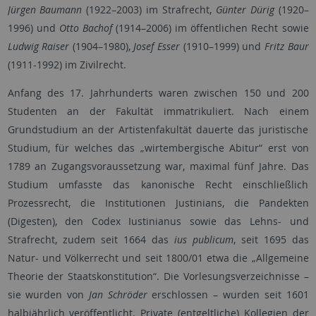
Jürgen Baumann
(1922–2003) im Strafrecht,
Günter Dürig
(1920–
1996) und
Otto Bachof
(1914–2006) im öffentlichen Recht sowie
Ludwig Raiser
(1904–1980),
Josef Esser
(1910–1999) und
Fritz Baur
(1911-1992) im Zivilrecht.
Anfang des 17. Jahrhunderts waren zwischen 150 und 200
Studenten an der Fakultät immatrikuliert. Nach einem
Grundstudium an der Artistenfakultät dauerte das juristische
Studium, für welches das „wirtembergische Abitur“ erst von
1789 an Zugangsvoraussetzung war, maximal fünf Jahre. Das
Studium umfasste das kanonische Recht einschließlich
Prozessrecht, die Institutionen Justinians, die Pandekten
(Digesten), den Codex Iustinianus sowie das Lehns- und
Strafrecht, zudem seit 1664 das
ius publicum
, seit 1695 das
Natur- und Völkerrecht und seit 1800/01 etwa die „Allgemeine
Theorie der Staatskonstitution“. Die Vorlesungsverzeichnisse –
sie wurden von
Jan Schröder
erschlossen – wurden seit 1601
halbjährlich veröffentlicht. Private (entgeltliche) Kollegien der