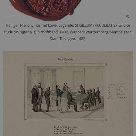
Heiliger Hieronymus mit Löwe. Legende: S(IGILLUM) FACULt(ATIS) iuridice
studii twi(n)gens(is). Schriftband: 1482. Wappen: Württemberg/Mömpelgard.
Stadt Tübingen. 1482.