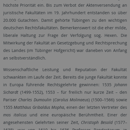
höchste Priorität ein. Bis zum Verbot der Aktenversendung an
juristische Fakultäten im 19. Jahrhundert entstanden so über
20.000 Gutachten. Damit gehörte Tübingen zu den wichtigen
deutschen Rechtsfakultäten. Bemerkenswert ist die eher milde,
liberale Haltung zur Frage der Verfolgung sog. Hexen. Die
Mitwirkung der Fakultät an Gesetzgebung und Rechtsprechung
des Landes (im Tübinger Hofgericht) war daneben von Anfang
an selbstverständlich.
Wissenschaftliche Leistung und Reputation der Fakultät
schwankten im Laufe der Zeit. Bereits die junge Fakultät konnte
in Europa führende Rechtsgelehrte gewinnen: 1535
Johann
Sichardt
(1499-1552), 1553 – für freilich nur kurze Zeit – den
Pariser
Charles Dumoulin
(
Carolus Molinaeus
) (1500–1566) sowie
1555
Matthäus Gribaldus Mopha
, einen der letzten Vertreter des
mos italicus
und eine europäische Berühmtheit. Einer der
angesehensten Gelehrten seiner Zeit,
Christoph Besold
(1577–
1638), war von 1610 bis 1636 Professor Pandectarum in