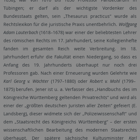
Tübingen; er darf als der wichtigste Vordenker des
Bundesstaats gelten, sein „Thesaurus practicus“ wurde als
Rechtslexikon für die juristische Praxis unentbehrlich.
Wolfgang
Adam Lauterbach
(1618–1678) war einer der beliebtesten Lehrer
des römischen Rechts im 17. Jahrhundert, seine Kollegienhefte
fanden im gesamten Reich weite Verbreitung. Im 18.
Jahrhundert erfuhr die Fakultät einen Niedergang, so dass es
Anfang des 19. Jahrhunderts überhaupt nur noch drei
Professoren gab. Nach einer Erneuerung wurden Gelehrte wie
Karl Georg v. Wächter
(1797–1880) oder
Robert v. Mohl
(1799–
1875) berufen. Jener ist u. a. Verfasser des „Handbuchs des im
Königreiche Württemberg geltenden Privatrechts“ und wird als
einer der „größten deutschen Juristen aller Zeiten“ gefeiert (E.
Landsberg), dieser widmete sich der „Polizeiwissenschaft“ und
dem „Staatsrecht des Königreichs Württemberg“ – der ersten
wissenschaftlichen Bearbeitung des modernen Staatsrechts
überhaupt. Der spätere sächsische Kultusminister
Karl