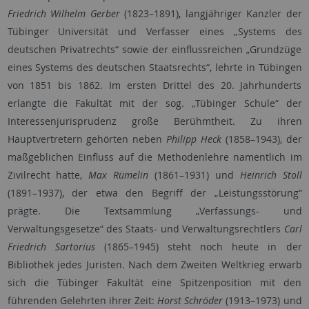
Friedrich Wilhelm Gerber
(1823–1891), langjähriger Kanzler der
Tübinger Universität und Verfasser eines „Systems des
deutschen Privatrechts“ sowie der einflussreichen „Grundzüge
eines Systems des deutschen Staatsrechts“, lehrte in Tübingen
von 1851 bis 1862. Im ersten Drittel des 20. Jahrhunderts
erlangte die Fakultät mit der sog. „Tübinger Schule“ der
Interessenjurisprudenz große Berühmtheit. Zu ihren
Hauptvertretern gehörten neben
Philipp Heck
(1858–1943), der
maßgeblichen Einfluss auf die Methodenlehre namentlich im
Zivilrecht hatte,
Max Rümelin
(1861–1931) und
Heinrich Stoll
(1891–1937), der etwa den Begriff der „Leistungsstörung“
prägte. Die Textsammlung „Verfassungs- und
Verwaltungsgesetze“ des Staats- und Verwaltungsrechtlers
Carl
Friedrich Sartorius
(1865–1945) steht noch heute in der
Bibliothek jedes Juristen. Nach dem Zweiten Weltkrieg erwarb
sich die Tübinger Fakultät eine Spitzenposition mit den
führenden Gelehrten ihrer Zeit:
Horst Schröder
(1913–1973) und