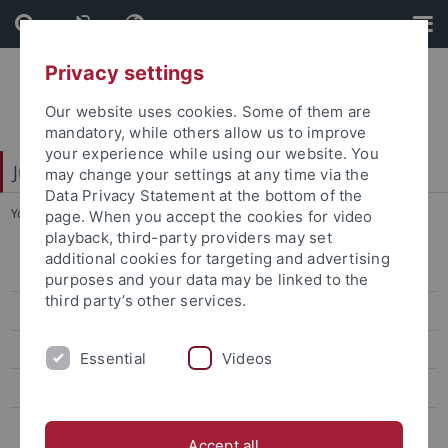
Skip
Skip
to
to
content
footer
Privacy settings
Our website uses cookies. Some of them are
mandatory, while others allow us to improve
your experience while using our website. You
Juristische Fakultät
may change your settings at any time via the
Data Privacy Statement at the bottom of the
You are here:
Startseite
...
Forum Junge Rechtswissenschaft
page. When you accept the cookies for video
playback, third-party providers may set
additional cookies for targeting and advertising
Forum Junge Rechtswissenschaft
purposes and your data may be linked to the
third party’s other services.
Programm
WVTK e.V.
Essential
Videos
AI MEETS LAW
Junges Forum Kartellrecht
Accept all