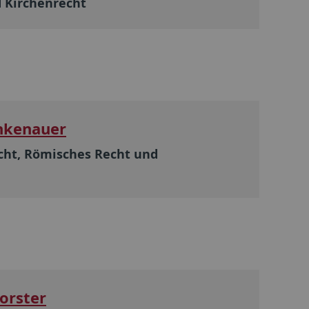
d Kirchenrecht
inkenauer
echt, Römisches Recht und
orster