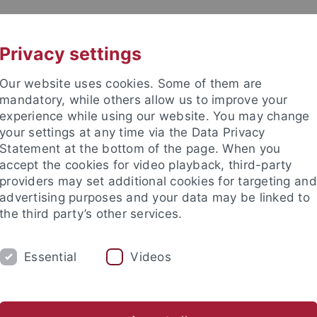
UNI A-Z
KONTAKT
Privacy settings
Our website uses cookies. Some of them are
mandatory, while others allow us to improve your
experience while using our website. You may change
your settings at any time via the Data Privacy
Statement at the bottom of the page. When you
accept the cookies for video playback, third-party
providers may set additional cookies for targeting and
advertising purposes and your data may be linked to
the third party’s other services.
HUNG
LEHRSTÜHLE UND PERSONEN
E
Essential
Videos
e Fakultät
Lehrstühle und Personen
Lehrstühle
Lehrstühle