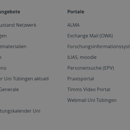
Angebote
Portale
zustand Netzwerk
ALMA
gen
Exchange Mail (OWA)
zmaterialien
Forschungsinformationssyst
e
ILIAS, moodle
enü
Personensuche (EPV)
r Uni Tübingen aktuell
Praxisportal
Generale
Timms Video Portal
Webmail Uni Tübingen
ltungskalender Uni