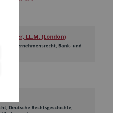
ch Binder, LL.M. (London)
echt, Unternehmensrecht, Bank- und
sil
cht, Deutsche Rechtsgeschichte,