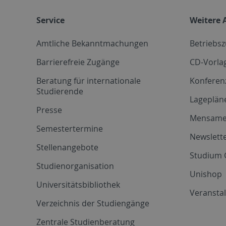
Service
Weitere 
Amtliche Bekanntmachungen
Betriebs
Barrierefreie Zugänge
CD-Vorla
Beratung für internationale
Konferen
Studierende
Lageplän
Presse
Mensam
Semestertermine
Newslette
Stellenangebote
Studium 
Studienorganisation
Unishop
Universitätsbibliothek
Veransta
Verzeichnis der Studiengänge
Zentrale Studienberatung