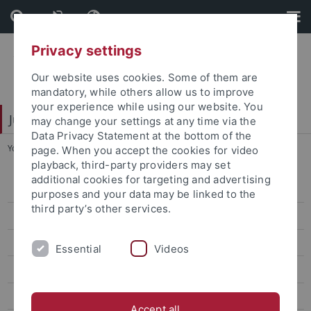
Skip
Skip
to
to
content
footer
Privacy settings
Our website uses cookies. Some of them are
mandatory, while others allow us to improve
your experience while using our website. You
Juristische Fakultät
may change your settings at any time via the
Data Privacy Statement at the bottom of the
You are here:
Startseite
...
Kinder-Uni
page. When you accept the cookies for video
playback, third-party providers may set
additional cookies for targeting and advertising
Lehrstühle Bürgerliches Recht
purposes and your data may be linked to the
third party’s other services.
Lehrstühle Öffentliches Recht
Lehrstühle Strafrecht
Essential
Videos
Eisele
Mitarbeiter
Accept all