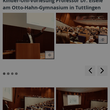
Kinder-Uni-Vorlesung Professor Dr. Eisele
am Otto-Hahn-Gymnasium in Tuttlingen
backwar
s
f