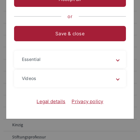
Lehrveranstaltungen
or
Evaluationsergebnisse
Promotion
Save & close
Presse/Medien
Fotogalerie
Essential
Deutsch-iberoamerikanische Strafrechtsgruppe
ZStW
Videos
Kinder-Uni
Hecker
Legal details
Privacy policy
Heinrich
Kinzig
Stiftungsprofessur