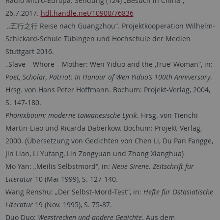
Radio Micro-Europa: Sendung (124) „Besuch in China“,
26.7.2017.
hdl.handle.net/10900/76836
„五行之行 Reise nach Guangzhou“. Projektkooperation Wilhelm-
Schickard-Schule Tübingen und Hochschule der Medien
Stuttgart 2016.
„Slave – Whore – Mother: Wen Yiduo and the ‚True‘ Woman“, in:
Poet, Scholar, Patriot: In Honour of Wen Yiduo’s 100th Anniversary
.
Hrsg. von Hans Peter Hoffmann. Bochum: Projekt-Verlag, 2004,
S. 147-180.
Phönixbaum: moderne taiwanesische Lyrik
. Hrsg. von Tienchi
Martin-Liao und Ricarda Daberkow. Bochum: Projekt-Verlag,
2000. (Übersetzung von Gedichten von Chen Li, Du Pan Fangge,
Jin Lian, Li Yufang, Lin Zongyuan und Zhang Xianghua)
Mo Yan: „Meilis Selbstmord“, in:
Neue Sirene. Zeitschrift für
Literatur
10 (Mai 1999), S. 127-140.
Wang Renshu: „Der Selbst-Mord-Test“, in:
Hefte für Ostasiatische
Literatur
19 (Nov. 1995), S. 75-87.
Duo Duo:
Wegstrecken und andere Gedichte
. Aus dem