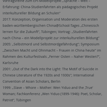
Vortragsreihe zum EPI-Modellprojekt „Sprache – Welt –
Erfahrung: China-Studienfahrten als pädagogisches Projekt
interkultureller Bildung an Schulen“
2017: Konzeption, Organisation und Moderation des ersten
baden-württembergischen China@School-Tages „Chinesisch
lernen für die Zukunft“, Tübingen; Vortrag: „Studienfahrten
nach China – ein Modellprojekt zur interkulturellen Bildung“
2005: „Selbstmord und Selbstmordgefährdung“; Symposium
„Zwischen Macht und Ohnmacht – Frauen in China heute“ im
Rahmen des Kulturfestivals „Ferner Osten – Naher Westen?“,
Karlsruhe
2001: „Out of the Dark into the Light: The Motif of Suicide in
Chinese Literature of the 1920s and 1930s”; International
Convention of Asian Scholars, Berlin
1999: „Slave – Whore – Mother: Wen Yiduo and the ‚True‘
Woman; Fachkonferenz „Wen Yiduo (1899-1946): Poet, Scholar,
Patriot“, Tübingen