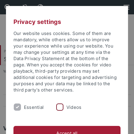
Skip
Skip
to
to
content
footer
Privacy settings
Our website uses cookies. Some of them are
mandatory, while others allow us to improve
your experience while using our website. You
Philosophische Fakultät
may change your settings at any time via the
Sinologie
Data Privacy Statement at the bottom of the
page. When you accept the cookies for video
playback, third-party providers may set
You are here:
Startseite
...
Vera Schick, M.A.
additional cookies for targeting and advertising
purposes and your data may be linked to the
MA Jun, M.A.
third party’s other services.
Vera Schick, M.A.
Essential
Videos
ZHOU Yi, M.A.
Vera Schick, M.A.
Accept all