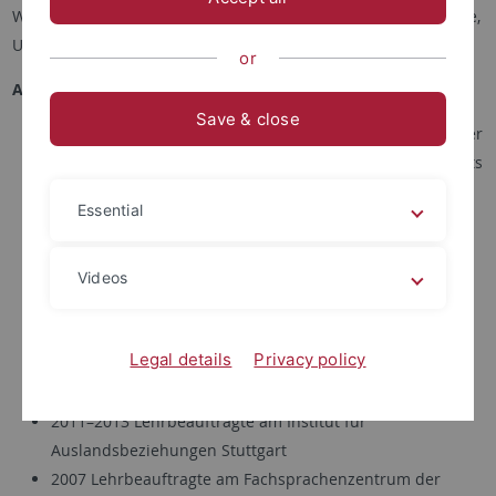
Wissenschaftliche Mitarbeiterin an der Abteilung für Sinologie,
Universität Tübingen
or
Akademischer Werdegang
Save & close
Seit 2017 Wissenschaftliche Mitarbeiterin AOI/Leiterin der
Wissenschaftlichen Programme des Erich-Paulun-Instituts
am China Centrum Tübingen (CCT)
Essential
2004–2005 / 2007–2017 Lehrbeauftragte am Seminar für
Sinologie und Koreanistik der Universität Tübingen
1999–2016 Lehrbeauftragte an der Hochschule der
Videos
Medien Stuttgart
2014–2016 Lehrbeauftragte beim Studium Professionale
Legal details
Privacy policy
der Universität Tübingen
2012–2014 Lehrbeauftragte an der Hochschule Aalen
2011–2013 Lehrbeauftragte am Institut für
Auslandsbeziehungen Stuttgart
2007 Lehrbeauftragte am Fachsprachenzentrum der