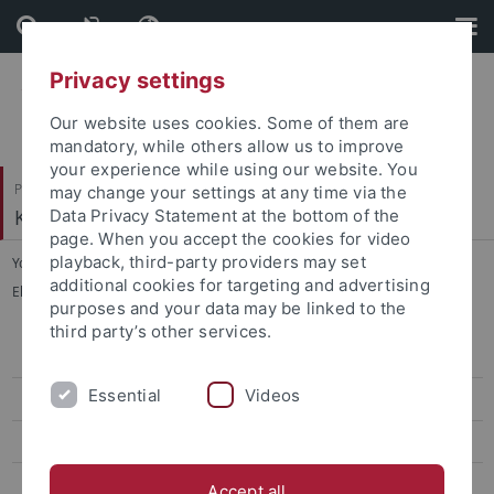
Skip
Skip
to
to
content
footer
Privacy settings
Our website uses cookies. Some of them are
mandatory, while others allow us to improve
your experience while using our website. You
Philosophische Fakultät
may change your settings at any time via the
Kunsthistorisches Institut
Data Privacy Statement at the bottom of the
page. When you accept the cookies for video
playback, third-party providers may set
You are here:
Startseite
...
additional cookies for targeting and advertising
Ehemalige Kustoden der Graphischen Sammlung
purposes and your data may be linked to the
third party’s other services.
Ehemalige ProfessorInnen
Essential
Videos
Ehemalige Kustoden der Graphischen Sammlung
Ehemalige Lehrbeauftragte
Ehemalige MitarbeiterInnen
Accept all