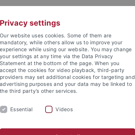
UNI A-Z
KONTAKT
Privacy settings
Our website uses cookies. Some of them are
mandatory, while others allow us to improve your
experience while using our website. You may change
your settings at any time via the Data Privacy
Statement at the bottom of the page. When you
accept the cookies for video playback, third-party
III
providers may set additional cookies for targeting and
advertising purposes and your data may be linked to
the third party’s other services.
Essential
Videos
VERANSTALTUNGEN
FORSCHUNG
ch-Theologische Fakultät
Lehrstühle und Institute
Systematis