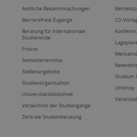
Amtliche Bekanntmachungen
Betriebs
Barrierefreie Zugänge
CD-Vorla
Beratung für internationale
Konferen
Studierende
Lageplän
Presse
Mensam
Semestertermine
Newslette
Stellenangebote
Studium 
Studienorganisation
Unishop
Universitätsbibliothek
Veransta
Verzeichnis der Studiengänge
Zentrale Studienberatung