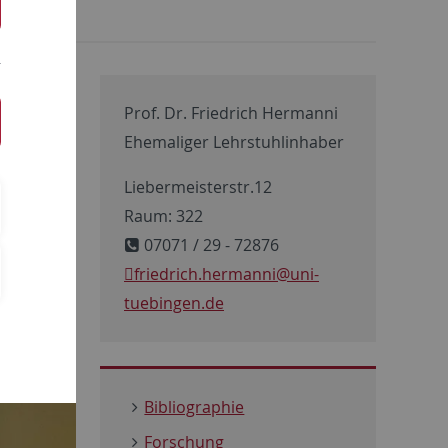
unkt
Prof. Dr. Friedrich Hermanni
Ehemaliger Lehrstuhlinhaber
Liebermeisterstr.12
Raum: 322
07071 / 29 - 72876
friedrich.hermanni
@uni-
tuebingen.de
Bibliographie
Forschung