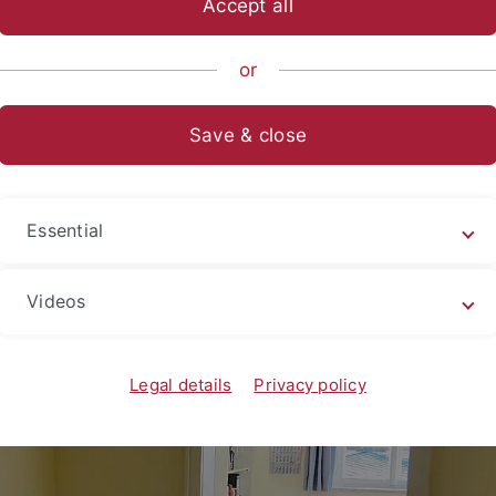
Accept all
or
che Theologie mit dem Schwerp
Save & close
 Religionsphilosophie
Essential
Videos
Legal details
Privacy policy