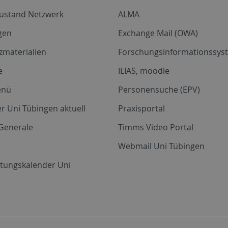
zustand Netzwerk
ALMA
gen
Exchange Mail (OWA)
zmaterialien
Forschungsinformationssyst
e
ILIAS, moodle
enü
Personensuche (EPV)
r Uni Tübingen aktuell
Praxisportal
Generale
Timms Video Portal
Webmail Uni Tübingen
ltungskalender Uni