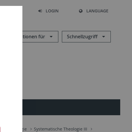
SEARCH
LOGIN
LANGUAGE
Informationen für
Schnellzugriff
che Theologie
Systematische Theologie III