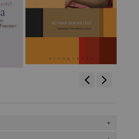
backwards
scroll
forward