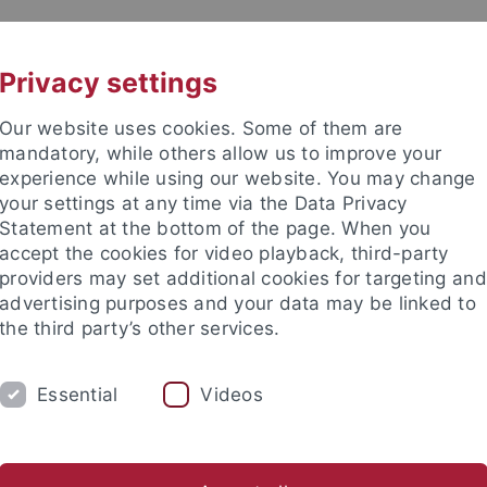
UNI A-Z
KONTAKT
Privacy settings
Our website uses cookies. Some of them are
mandatory, while others allow us to improve your
experience while using our website. You may change
your settings at any time via the Data Privacy
Statement at the bottom of the page. When you
accept the cookies for video playback, third-party
providers may set additional cookies for targeting and
advertising purposes and your data may be linked to
the third party’s other services.
Essential
Videos
FORSCHUNG
USA
ERASMUS
ische Fakultät
...
Deutsches Seminar
Abteilungen
Neue