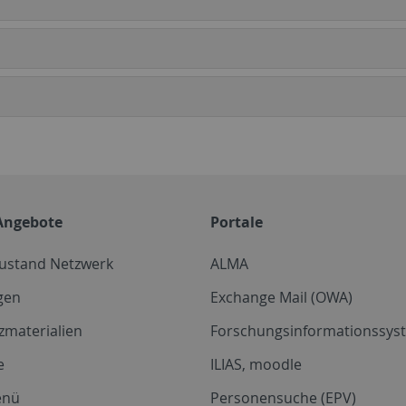
Angebote
Portale
zustand Netzwerk
ALMA
gen
Exchange Mail (OWA)
zmaterialien
Forschungsinformationssyst
e
ILIAS, moodle
enü
Personensuche (EPV)