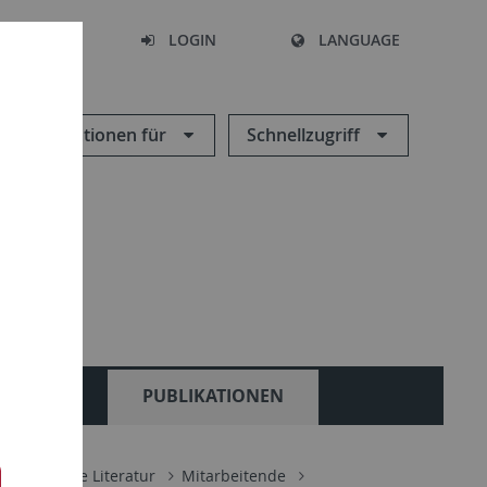
SEARCH
LOGIN
LANGUAGE
Informationen für
Schnellzugriff
LEHRE
PUBLIKATIONEN
re deutsche Literatur
Mitarbeitende