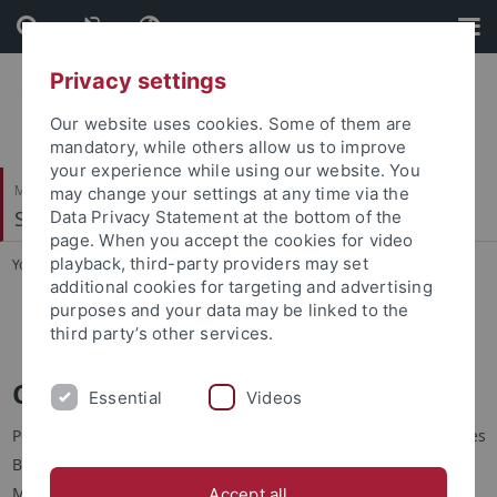
Skip
Skip
to
to
content
footer
Privacy settings
Our website uses cookies. Some of them are
mandatory, while others allow us to improve
your experience while using our website. You
Mathematisch-Naturwissenschaftliche Fakultät
may change your settings at any time via the
Soil Science & Geomorphology
Data Privacy Statement at the bottom of the
page. When you accept the cookies for video
playback, third-party providers may set
You are here:
Startseite
...
Projects
additional cookies for targeting and advertising
purposes and your data may be linked to the
TREELINE-II
third party’s other services.
CAME: Subproject Permatrans
Essential
Videos
Permatrans ist einer von insgesamt zehn Projektverbünden des
BMBF Forschungsprogramms CAME (WTZ: Zentralasien:
Monsundynamik und Geoökosysteme), welches
Accept all