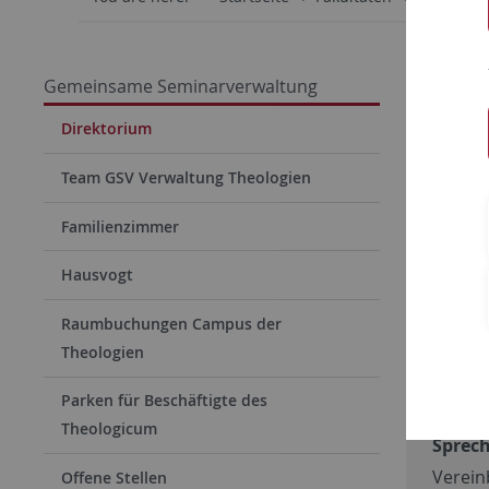
Gemeinsame Seminarverwaltung
Sem
Direktorium
der 
The
Team GSV Verwaltung Theologien
Faku
Familienzimmer
Prof
Hausvogt
Raum 1
Raumbuchungen Campus der
0707
Theologien
jens.
tuebin
Parken für Beschäftigte des
Theologicum
Sprec
Verein
Offene Stellen