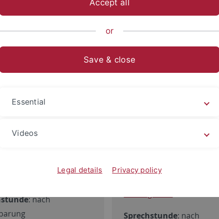
Accept all
or
inardirektor
Seminardirekto
Save & close
Evangelisch-
der Katholisch-
ologischen
Theologischen
ltät
Fakultät
Essential
. Dr. Jens Kamlah
Prof. Dr. Bernhar
Anuth
Videos
49, Liebermeisterstr. 14
1 / 29-72879
Raum 45, Liebermeisterst
kamlah[at]uni-
07071 / 29-76975
Legal details
Privacy policy
gen.de
bernhard.anuth[at]uni-
tuebingen.de
hstunde
: nach
barung
Sprechstunde
: nach