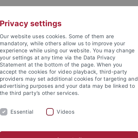
UNI A-Z
KONTAKT
Privacy settings
Our website uses cookies. Some of them are
mandatory, while others allow us to improve your
experience while using our website. You may change
your settings at any time via the Data Privacy
e Fakultät
Statement at the bottom of the page. When you
accept the cookies for video playback, third-party
providers may set additional cookies for targeting and
advertising purposes and your data may be linked to
the third party’s other services.
IUM
FORSCHUNG
LEHRSTÜHLE UND I
Essential
Videos
tung
Bibliothek
Lucas-Preis
Internationales
Gleich
ch-Theologische Fakultät
Fakultät
Gemeinsame Seminarverwa