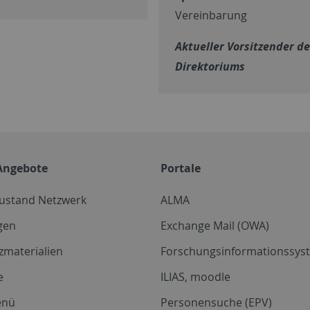
Vereinbarung
Aktueller Vorsitzender d
Direktoriums
Angebote
Portale
zustand Netzwerk
ALMA
gen
Exchange Mail (OWA)
zmaterialien
Forschungsinformationssyst
e
ILIAS, moodle
enü
Personensuche (EPV)