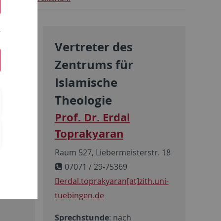
r
Vertreter des
Zentrums für
Islamische
Theologie
d
Prof. Dr. Erdal
Toprakyaran
r. 12
Raum 527, Liebermeisterstr. 18
07071 / 29-75369
erdal.toprakyaran[at]zith.uni-
tuebingen.de
Sprechstunde
: nach