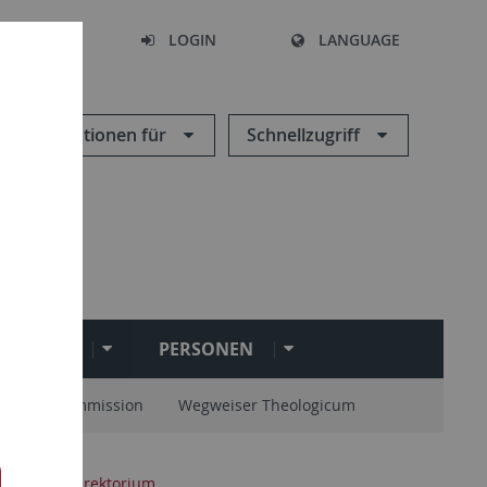
SEARCH
LOGIN
LANGUAGE
Informationen für
Schnellzugriff
NSTITUTE
PERSONEN
stellungskommission
Wegweiser Theologicum
ltung
Direktorium