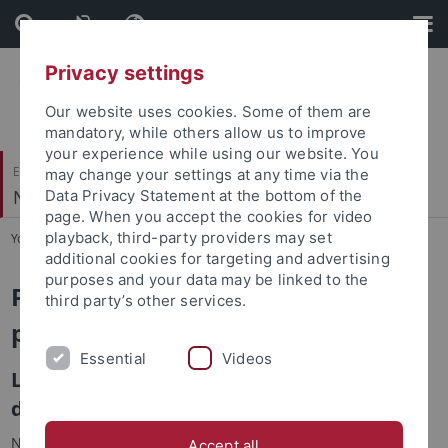
Skip
Skip
to
to
content
footer
Privacy settings
Our website uses cookies. Some of them are
mandatory, while others allow us to improve
your experience while using our website. You
Evangelisch-Theologische Fakultät
may change your settings at any time via the
Neues Testament III
Data Privacy Statement at the bottom of the
page. When you accept the cookies for video
playback, third-party providers may set
You are here:
Startseite
...
Forschung
additional cookies for targeting and advertising
purposes and your data may be linked to the
Promotionsprojekte / Dissertation
third party’s other services.
projects
Essential
Videos
Laufende Promotionsprojekte / Current
dissertation projects
Nikolai Kohler: „Leben“ und „Tod“ in den Schriften des Paulus.
Accept all