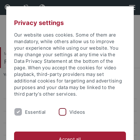
Skip
Skip
to
to
content
footer
Privacy settings
Our website uses cookies. Some of them are
mandatory, while others allow us to improve
your experience while using our website. You
Mathematisch-Naturwissenschaftliche Fakultät
may change your settings at any time via the
Fachbereich Biologie
Data Privacy Statement at the bottom of the
page. When you accept the cookies for video
playback, third-party providers may set
You are here:
Startseite
...
Ordnungen
additional cookies for targeting and advertising
purposes and your data may be linked to the
Home
third party’s other services.
Aktuelles
Essential
Videos
Bachelor Nano-Science
Vor dem Studium
Accept all