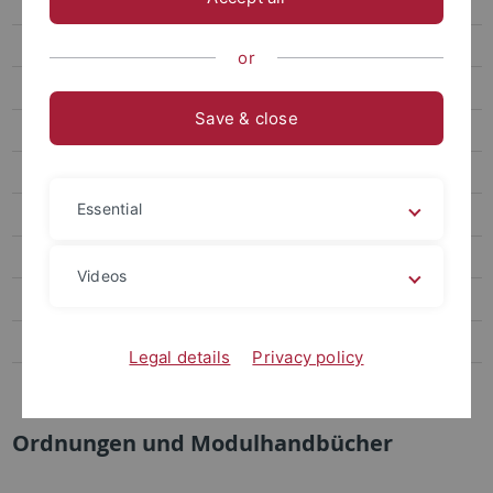
FAQ für Interessierte
Studiumsbeginn
or
Stundenpläne
Save & close
Aktuelle Änderungen
Ordnungen
Essential
Downloads
Anmeldung Bachelorarbeit
Videos
Master Nano-Science
Ansprechpartner
Legal details
Privacy policy
Sonstiges
Ordnungen und Modulhandbücher