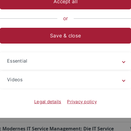
Accept all
sch-Naturwissenschaftliche Fakultät
...
Informatik
Kommu
or
Save & close
nstaltungen im Wintersemester
semester 2013/14 werden folgende Veranstaltungen angeb
Essential
:
Kommunikationsnetze
Videos
:
Leistungsbewertung
Legal details
Privacy policy
:
Internet-Praktikum II
: Modernes IT Service Management: Die IT Service