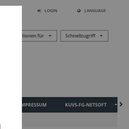
SEARCH
LOGIN
LANGUAGE
Informationen für
Schnellzugriff
IMPRESSUM
KUVS-FG-NETSOFT