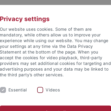
UNI A-Z
KONTAKT
Privacy settings
Our website uses cookies. Some of them are
mandatory, while others allow us to improve your
experience while using our website. You may change
your settings at any time via the Data Privacy
Statement at the bottom of the page. When you
akultät
accept the cookies for video playback, third-party
providers may set additional cookies for targeting and
advertising purposes and your data may be linked to
the third party’s other services.
Essential
Videos
COOPERATING SCIENTISTS
CONTACT
s
SoSe 2024
Future semesters
Former semesters