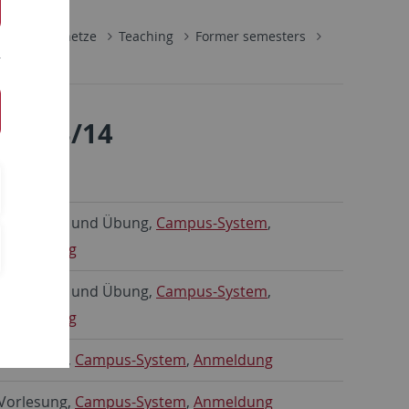
nikationsnetze
Teaching
Former semesters
 2013/14
oten:
Vorlesung und Übung,
Campus-System
,
Anmeldung
Vorlesung und Übung,
Campus-System
,
Anmeldung
Praktikum,
Campus-System
,
Anmeldung
Vorlesung,
Campus-System
,
Anmeldung