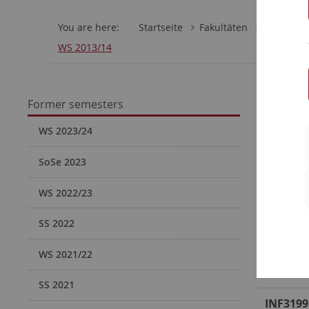
You are here:
Startseite
Fakultäten
Mathemati
WS 2013/14
Vera
Former semesters
Im Winter
WS 2023/24
SoSe 2023
INF4341
WS 2022/23
INF4342
SS 2022
WS 2021/22
INF4343
SS 2021
INF3199