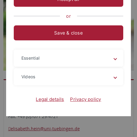
or
Save & close
Essential
Videos
Besucheradresse:
Schleichstraße 4. Ebene 2, Zimmer 4240
Legal details
Privacy policy
Tel.: +49 (0)7071 29-75640
Fax: +49 (0)7071 29-4721
elisabeth.hein
@uni-tuebingen.de