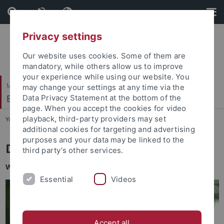
Skip
Skip
to
to
content
footer
Privacy settings
Our website uses cookies. Some of them are
mandatory, while others allow us to improve
your experience while using our website. You
Mathematisch-Naturwissenschaftliche Fakultät
may change your settings at any time via the
Evolutionäre Kognition (Kognitionswissenschaft)
Data Privacy Statement at the bottom of the
page. When you accept the cookies for video
playback, third-party providers may set
You are here:
Startseite
...
Mitarbeiter*innen
additional cookies for targeting and advertising
purposes and your data may be linked to the
Dr. rer. nat. Elisabeth Hein
third party’s other services.
Wissenschaftliche Mitarbeiterin, Studienfachberatung
Essential
Videos
Accept all