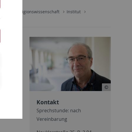
titut für Religionswissenschaft
Institut
päische
ersität
Kontakt
Sprechstunde: nach
ch
Vereinbarung