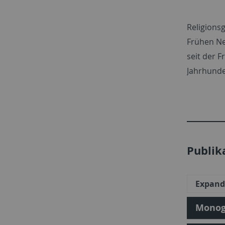
Religions
Frühen Neu
seit der F
Jahrhunde
Publik
Expand 
Monog