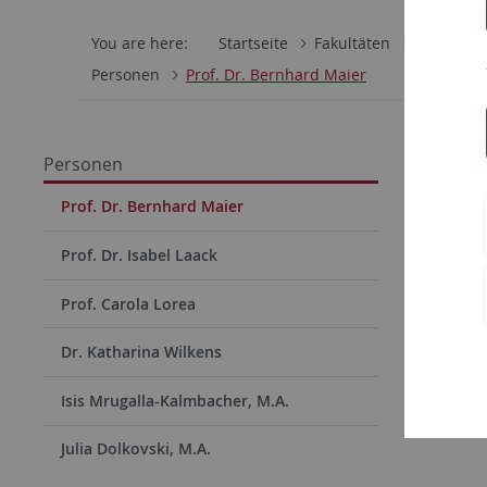
You are here:
Startseite
Fakultäten
Philosoph
Personen
Prof. Dr. Bernhard Maier
Prof.
Personen
Prof. Dr. Bernhard Maier
Prof. Dr. Isabel Laack
Prof. Carola Lorea
Dr. Katharina Wilkens
Isis Mrugalla-Kalmbacher, M.A.
Julia Dolkovski, M.A.