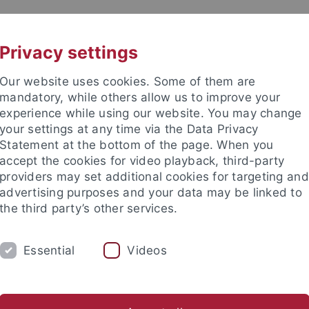
UNI A-Z
KONTAKT
Privacy settings
Our website uses cookies. Some of them are
mandatory, while others allow us to improve your
experience while using our website. You may change
your settings at any time via the Data Privacy
Statement at the bottom of the page. When you
accept the cookies for video playback, third-party
senschaft
providers may set additional cookies for targeting and
advertising purposes and your data may be linked to
the third party’s other services.
Essential
Videos
UNG
AKTUELLES
KONTAKT
MA
en