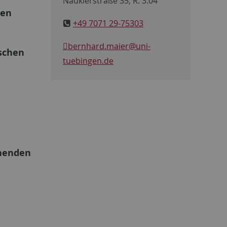
Nauklerstraße 35, R. 3.04
hen
+49 7071 29-75303
bernhard.maier
@uni-
schen
tuebingen.de
chenden