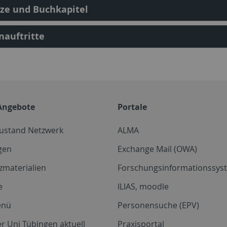
ze und Buchkapitel
auftritte
Angebote
Portale
zustand Netzwerk
ALMA
gen
Exchange Mail (OWA)
zmaterialien
Forschungsinformationssyst
e
ILIAS, moodle
enü
Personensuche (EPV)
r Uni Tübingen aktuell
Praxisportal