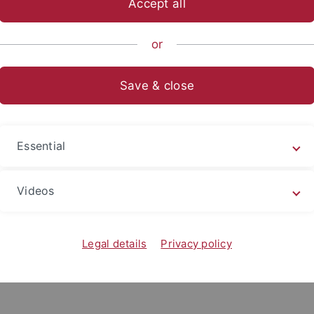
Accept all
ische Fakultät
Fachbereiche
Neuphilologie
Romanisches 
or
Save & close
Essential
Videos
Legal details
Privacy policy