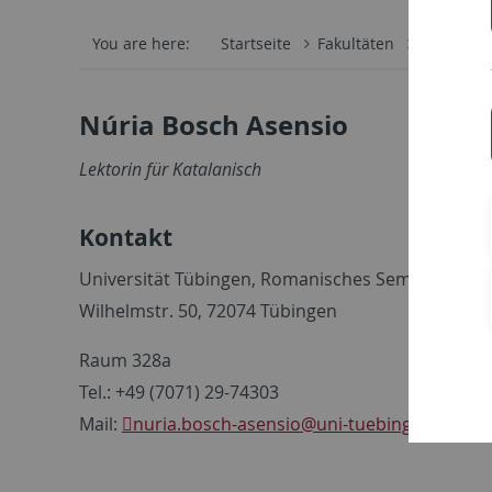
You are here:
Startseite
Fakultäten
Philosoph
Núria Bosch Asensio
Lektorin für Katalanisch
Kontakt
Universität Tübingen, Romanisches Seminar
Wilhelmstr. 50, 72074 Tübingen
Raum 328a
Tel.: +49 (7071) 29-74303
Mail:
nuria.bosch-asensio
@uni-tuebingen.de