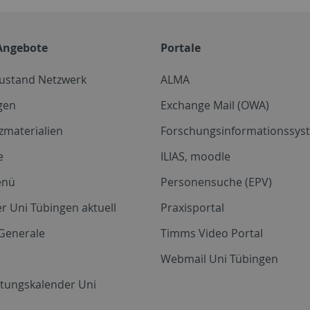
Angebote
Portale
zustand Netzwerk
ALMA
gen
Exchange Mail (OWA)
zmaterialien
Forschungsinformationssyst
e
ILIAS, moodle
enü
Personensuche (EPV)
r Uni Tübingen aktuell
Praxisportal
Generale
Timms Video Portal
Webmail Uni Tübingen
ltungskalender Uni