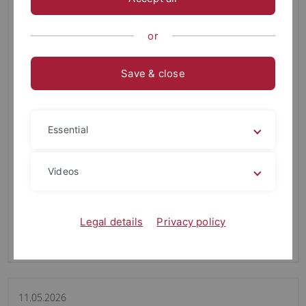
or
Save & close
Essential
18.05.2026
Neue Publikation: „Stolpersteine werden dieses Jahr
Videos
nicht mehr geputzt“. Die extreme Rechte als
Herausforderung für die Gedenkstätten(-arbeit)
Read more
Legal details
Privacy policy
11.05.2026