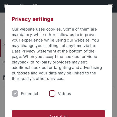
Skip
Skip
to
to
content
footer
Privacy settings
Our website uses cookies. Some of them are
mandatory, while others allow us to improve
your experience while using our website. You
Wirtschafts- und Sozialwissenschaftliche Fakultät
may change your settings at any time via the
Institut für Rechtsextremismusforschung (IRex)
Data Privacy Statement at the bottom of the
page. When you accept the cookies for video
playback, third-party providers may set
You are here:
Startseite
...
Aktuell
additional cookies for targeting and advertising
purposes and your data may be linked to the
Nachrichtenarchiv
third party’s other services.
Essential
Videos
Accept all