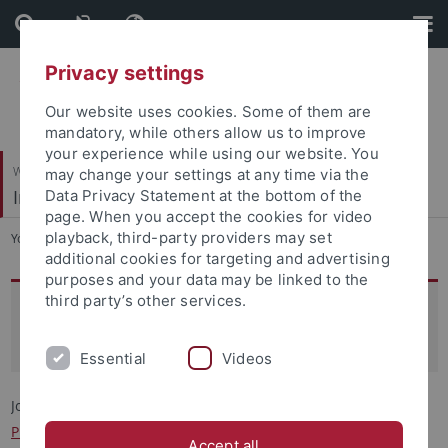
Skip
Skip
to
to
content
footer
Privacy settings
Our website uses cookies. Some of them are
mandatory, while others allow us to improve
your experience while using our website. You
Wirtschafts- und Sozialwissenschaftliche Fakultät
may change your settings at any time via the
Institut für Rechtsextremismusforschung (IRex)
Data Privacy Statement at the bottom of the
page. When you accept the cookies for video
playback, third-party providers may set
You are here:
Startseite
...
Team
additional cookies for targeting and advertising
purposes and your data may be linked to the
third party’s other services.
Johanna Schiffner
Wissenschaftliche Mitarbeiterin
Essential
Videos
Johanna Schiffner ist wissenschaftliche Mitarbeiterin bei
Prof.*in Dr.*in Heike Radvan
im Rahmen des Verbundprojekts
Accept all