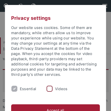
Skip
Skip
to
to
content
footer
Privacy settings
Our website uses cookies. Some of them are
mandatory, while others allow us to improve
your experience while using our website. You
Wirtschafts- und Sozialwissenschaftliche Fakultät
may change your settings at any time via the
Institut für Rechtsextremismusforschung (IRex)
Data Privacy Statement at the bottom of the
page. When you accept the cookies for video
playback, third-party providers may set
You are here:
Startseite
...
Team
additional cookies for targeting and advertising
purposes and your data may be linked to the
third party’s other services.
Dr. Kilian Bühling
Wissenschaftlicher Mitarbeiter
Essential
Videos
Dr. Kilian Bühling ist wissenschaftlicher Mitarbeiter im Bereich
Medien und Öffentlichkeiten bei
Prof. Dr. Annett Heft
.
Accept all