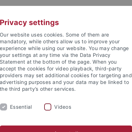
UNI A-Z
KONTAKT
Privacy settings
Our website uses cookies. Some of them are
mandatory, while others allow us to improve your
experience while using our website. You may change
your settings at any time via the Data Privacy
Statement at the bottom of the page. When you
e Fakultät
accept the cookies for video playback, third-party
emismusforschung (IRex)
providers may set additional cookies for targeting and
advertising purposes and your data may be linked to
the third party’s other services.
Essential
Videos
NG
STUDIUM
KOOPERATION
KON