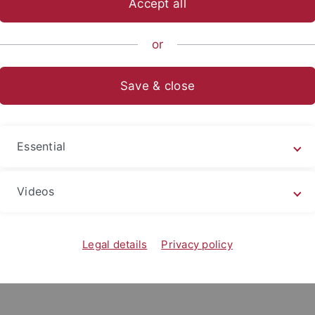
Accept all
ts- und Sozialwissenschaftliche Fakultät
Fächer
Fachbereich 
or
Save & close
Essential
Videos
ftliche Mitarbeiterin am IRex im Bereich Medien und Öffent
Legal details
Privacy policy
heren Akteur*innen im Journalismus und ihren Einflüssen auf