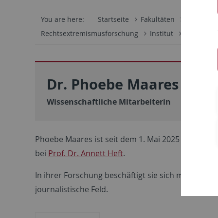
You are here:
Startseite
Fakultäten
Wirtschaf
Rechtsextremismusforschung
Institut
Team
Dr. Phoebe Maares
Wissenschaftliche Mitarbeiterin
Phoebe Maares ist seit dem 1. Mai 2025 wissenscha
bei
Prof. Dr. Annett Heft
.
In ihrer Forschung beschäftigt sie sich mit perip
journalistische Feld.