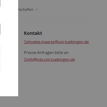
Sozialwissenschaften
Kontakt
phoebe.maares
@uni-tuebingen.de
Presse-Anfragen bitte an
info
@irex.uni-tuebingen.de
lichkeit
 das