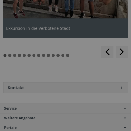
Exkursion in die Verbotene Stadt
backwar
s
f
Kontakt
Service
Weitere Angebote
Portale