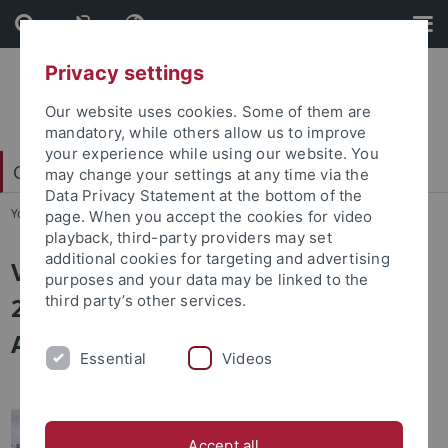
Skip
Skip
to
to
content
footer
Privacy settings
Our website uses cookies. Some of them are
mandatory, while others allow us to improve
your experience while using our website. You
China Centrum Tübingen (CCT)
may change your settings at any time via the
Data Privacy Statement at the bottom of the
You are here:
Startseite
...
Virtual Peking Summer School 2022
page. When you accept the cookies for video
playback, third-party providers may set
additional cookies for targeting and advertising
Virtual Peking Summer School
purposes and your data may be linked to the
2022: Chinese for Beginners, 8.-26.
third party’s other services.
August
Essential
Videos
Die Virtual Peking Summer
Accept all