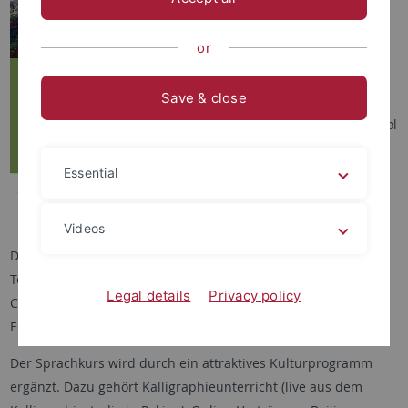
School 2022 holt das Peking-
Feeling digital nach Tübingen.
or
In Zusammenarbeit mit der
Peking University und dem
Save & close
ECCS bietet das ChinaForum
Tübingen mit der Spring School
einen virtuellen Sprachkurs
"Chinese for Beginners" und
Essential
ein umfangreiches
Kulturprogramm!
Videos
Die Virtual Peking Summer School (VPSS) bietet den
Teilnehmenden einen dreiwöchigen Intensiv-Sprachkurs
Legal details
Privacy policy
Chinesisch, der von erfahrenen chinesischen Lehrkräften des
ECCS live und online unterrichtet wird.
Der Sprachkurs wird durch ein attraktives Kulturprogramm
ergänzt. Dazu gehört Kalligraphieunterricht (live aus dem