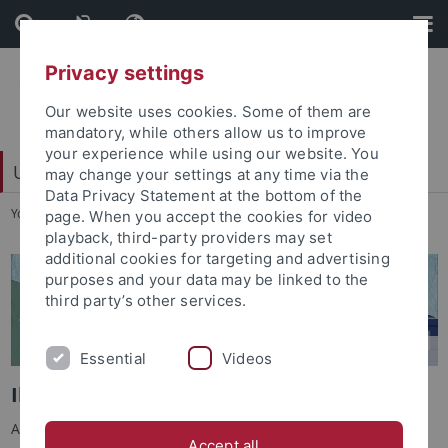
Skip
Skip
to
to
content
footer
Privacy settings
Our website uses cookies. Some of them are
mandatory, while others allow us to improve
your experience while using our website. You
Universitätsbund e. V.
may change your settings at any time via the
Data Privacy Statement at the bottom of the
You are here:
Startseite
...
Ihr Engagement kommt an
page. When you accept the cookies for video
playback, third-party providers may set
additional cookies for targeting and advertising
purposes and your data may be linked to the
third party’s other services.
Essential
Videos
Ihr Engagement hilft
Auf dieser Seite stellen wir Ihnen eine Auswahl an Projekten
Accept all