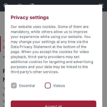
Skip
Skip
to
to
content
footer
Privacy settings
Our website uses cookies. Some of them are
mandatory, while others allow us to improve
your experience while using our website. You
Philosophische Fakultät
may change your settings at any time via the
Indologie
Data Privacy Statement at the bottom of the
page. When you accept the cookies for video
playback, third-party providers may set
You are here:
Startseite
...
Fokus Südindien
additional cookies for targeting and advertising
purposes and your data may be linked to the
Fokus Südindien: Kerala und Tamil
third party’s other services.
Nadu
Essential
Videos
"Fokus Südindien" ist eine Kooperation der Abteilungen
Ethnologie und Indologie des Asien-Orient-Instituts der
Universität Tübingen. Die Abteilung Indologie legt den
Accept all