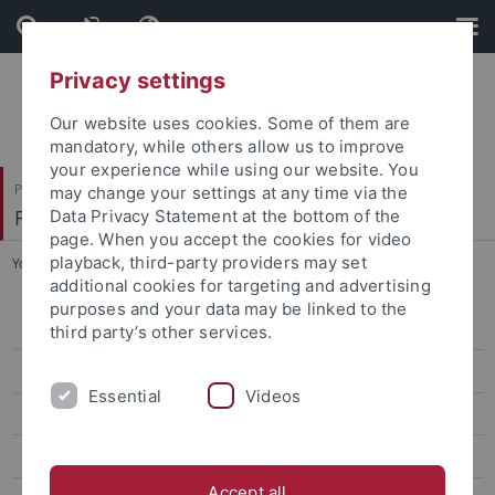
Skip
Skip
to
to
content
footer
Privacy settings
Our website uses cookies. Some of them are
mandatory, while others allow us to improve
your experience while using our website. You
Philosophische Fakultät
may change your settings at any time via the
Fachbereich Asien-Orient-Wissenschaften
Data Privacy Statement at the bottom of the
page. When you accept the cookies for video
playback, third-party providers may set
You are here:
Startseite
...
Asien-Orient-Wissenschaften
additional cookies for targeting and advertising
purposes and your data may be linked to the
Aktuelles
third party’s other services.
Ethnologie
Essential
Videos
Indologie
Japanologie
Accept all