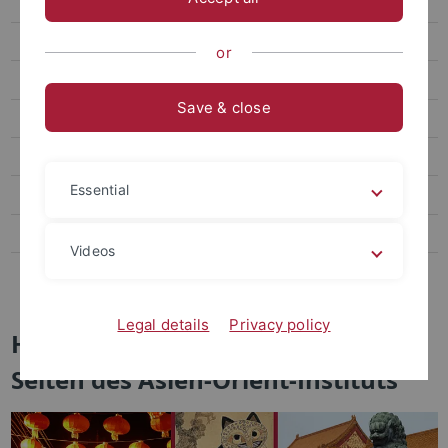
Koreanistik
Orient- & Islamwissenschaft
or
Sinologie
Save & close
Forschung
Studium
Essential
Gleichstellung
Gremien
Videos
Kontakt
Legal details
Privacy policy
Herzlich willkommen auf den
Seiten des Asien-Orient-Instituts